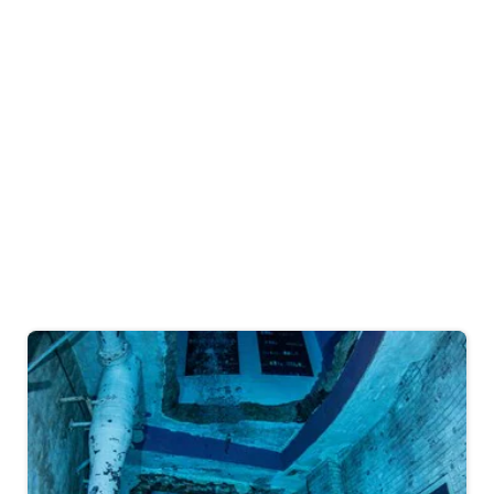
식사 & 음료
프라잉팬 어드벤처
미식 요리를 맛볼 수 있는 숨은 맛집 투어
1,055
후기