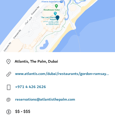
Atlantis, The Palm, Dubai
www.atlantis.com/dubai/restaurants/gordon-ramsay-bread-street-kitchen
+971 4 426 2626
@
reservations@atlantisthepalm.com
$$ - $$$