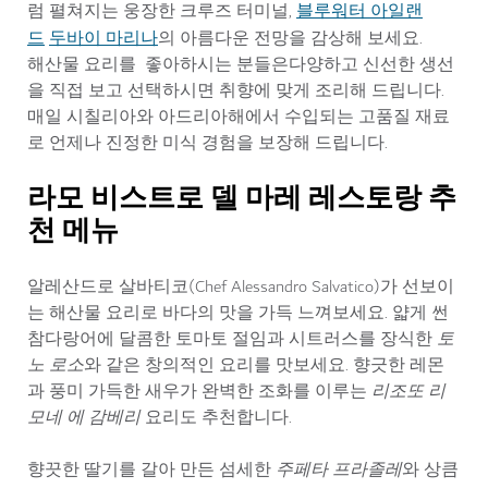
블루워터 아일랜
럼 펼쳐지는 웅장한 크루즈 터미널,
드
두바이 마리나
의 아름다운 전망을 감상해 보세요.
해산물 요리를 좋아하시는 분들은다양하고 신선한 생선
을 직접 보고 선택하시면 취향에 맞게 조리해 드립니다.
매일 시칠리아와 아드리아해에서 수입되는 고품질 재료
로 언제나 진정한 미식 경험을 보장해 드립니다.
라모 비스트로 델 마레 레스토랑 추
천 메뉴
알레산드로 살바티코(Chef Alessandro Salvatico)가 선보이
는 해산물 요리로 바다의 맛을 가득 느껴보세요. 얇게 썬
참다랑어에 달콤한 토마토 절임과 시트러스를 장식한
토
노 로소
와 같은 창의적인 요리를 맛보세요. 향긋한 레몬
과 풍미 가득한 새우가 완벽한 조화를 이루는
리조또 리
모네 에 감베리
요리도 추천합니다.
향끗한 딸기를 갈아 만든 섬세한
주페타 프라졸레
와 상큼