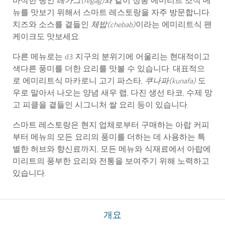
바삭한 빵인
레가그(regag)
와 같이 정통 에미리트 조식 메
뉴를 맛보기 위해서 스마트 레스토랑을 자주 방문합니다.
치즈와 소스를 곁들인
체밥(chebab)
이라는 에미리트식 팬
케이크도 맛보세요.
다른 메뉴로는 d3 지구의 분위기에 어울리는 현대적이고
색다른 풍미를 더한 요리를 맛볼 수 있습니다. 대표적으
로 에미리트식 마카로니 고기 파스타,
쿠나파(kunafa)
도
우로 말아서 나오는 양념 새우 랩, 다진 생선 타코, 수제 망
고 피클을 곁들인 시그니처 쌀 요리 등이 있습니다.
스마트 레스토랑은 현지 업체로부터 구매하는 아랍 커피
부터 메뉴의 모든 요리의 풍미를 더하는 데 사용하는 특
별한 허브와 향신료까지, 모든 메뉴와 식재료에서 아랍에
미리트의 풍부한 요리와 전통을 보여주기 위해 노력하고
있습니다.
개요