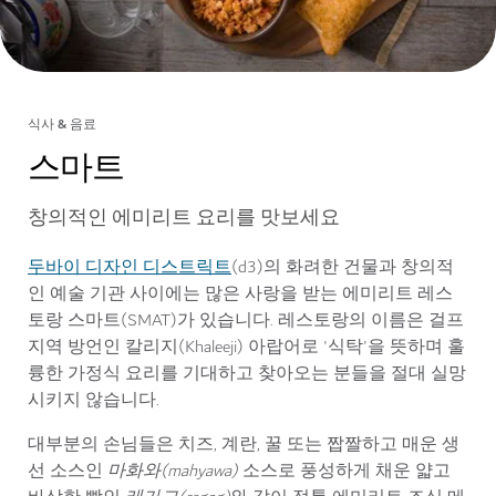
식사 & 음료
스마트
창의적인 에미리트 요리를 맛보세요
두바이 디자인 디스트릭트
(d3)의 화려한 건물과 창의적
인 예술 기관 사이에는 많은 사랑을 받는 에미리트 레스
토랑 스마트(SMAT)가 있습니다. 레스토랑의 이름은 걸프
지역 방언인 칼리지(Khaleeji) 아랍어로 '식탁'을 뜻하며 훌
륭한 가정식 요리를 기대하고 찾아오는 분들을 절대 실망
시키지 않습니다.
대부분의 손님들은 치즈, 계란, 꿀 또는 짭짤하고 매운 생
선 소스인
마화와(mahyawa)
소스로 풍성하게 채운 얇고