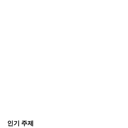
신나는 모험
딥 다이브 두바이
세계 신기록을 보유한 수영장에서 물속 깊이 다이
빙하세요
141
후기
인기 주제