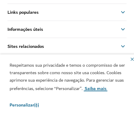
Links populares
Informações úteis
Sites relacionados
Termos de utilização
Política de Privacidade
Respeitamos sua privacidade e temos o compromisso de ser
Aviso de Cookies
transparentes sobre como nosso site usa cookies. Cookies
Mapa do site
aprimore sua experiência de navegação. Para gerenciar suas
preferências, selecione “Personalizar”.
Saiba mais
Copyright © 2026. Este site é mantido pelo Departamento
de Economia e Turismo do Dubai.
Personalizar
Última atualização do Website [07/08/2026]
Este site é protegido pelo reCAPTCHA e aplicam-se a
Política de Privacidade
e os
Termos de Serviço
do Google.