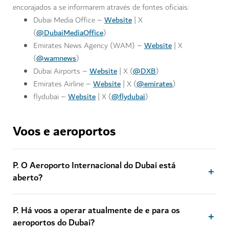
encorajados a se informarem através de fontes oficiais:
Website
Dubai Media Office –
| X
@DubaiMediaOffice
(
)
Website
Emirates News Agency (WAM) –
| X
@wamnews
(
)
Website
@DXB
Dubai Airports –
| X (
)
Website
@emirates
Emirates Airline –
| X (
)
Website
@flydubai
flydubai –
| X (
)
Voos e aeroportos
P. O Aeroporto Internacional do Dubai está
aberto?
P. Há voos a operar atualmente de e para os
aeroportos do Dubai?