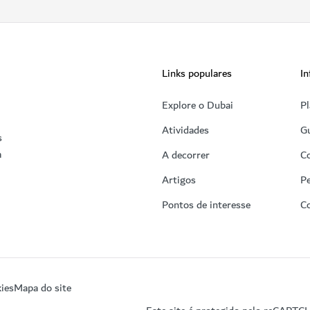
Links populares
In
Explore o Dubai
Pl
Atividades
Gu
s
a
A decorrer
C
Artigos
Pe
Pontos de interesse
C
ies
Mapa do site