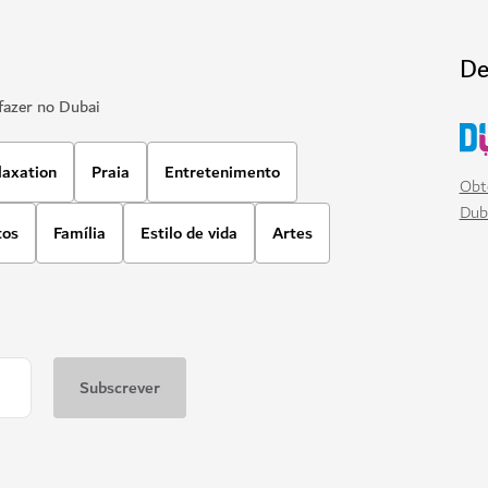
De
fazer no Dubai
laxation
Praia
Entretenimento
Obt
Dub
tos
Família
Estilo de vida
Artes