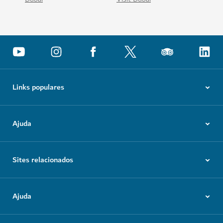
Todas as informações fornecidas serão tratadas de
acordo com a nossa
Política de Privacidade.
Descarregue as nossas aplicações
Obtenha a App Visit
Obtenha o Calendário do
Dubai
Visit Dubai