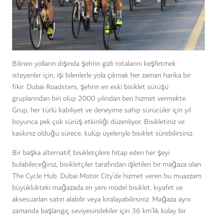
Bilinen yolların dışında şehrin gizli rotalarını keşfetmek
isteyenler için, işi bilenlerle yola çıkmak her zaman harika bir
fikir. Dubai Roadsters, şehrin en eski bisiklet sürüşü
gruplarından biri olup 2000 yılından beri hizmet vermekte.
Grup, her türlü kabiliyet ve deneyime sahip sürücüler için yıl
boyunca pek çok sürüş etkinliği düzenliyor. Bisikletiniz ve
kaskınız olduğu sürece, kulüp üyeleriyle bisiklet sürebilirsiniz.
Bir başka alternatif, bisikletçilere hitap eden her şeyi
bulabileceğiniz, bisikletçiler tarafından işletilen bir mağaza olan
The Cycle Hub. Dubai Motor City’de hizmet veren bu muazzam
büyüklükteki mağazada en yeni model bisiklet, kıyafet ve
aksesuarları satın alabilir veya kiralayabilirsiniz. Mağaza aynı
zamanda başlangıç seviyesindekiler için 36 km’lik kolay bir