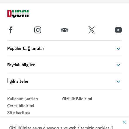
Popüler bağlantılar
Faydalı bilgiler
İlgili siteler
Kullanım şartları
Gizlilik Bildirimi
Çerez bildirimi
Site haritası
Telif Hakkı © 2025. Bu site Ekonomi ve Turizm Bakanlığı
Gizliliğinize saygı duyuyoruz ve web sitemizin cookies 'i