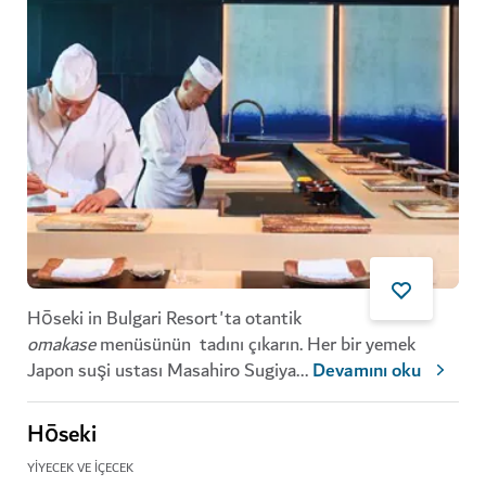
Hōseki in Bulgari Resort'ta otantik
omakase
menüsünün tadını çıkarın. Her bir yemek
Japon suşi ustası Masahiro Sugiya
...
Devamını oku
Hōseki
YIYECEK VE İÇECEK