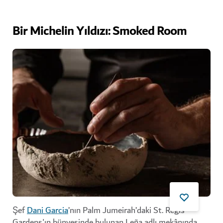
Bir Michelin Yıldızı: Smoked Room
Şef
Dani Garcia
’nın Palm Jumeirah’daki St. Regis
Gardens'ın bünyesinde bulunan Leña adlı mekânında