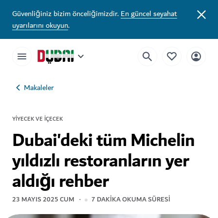
Güvenliğiniz bizim önceliğimizdir.
En güncel seyahat
uyarılarını okuyun
.
Makaleler
YIYECEK VE İÇECEK
Dubai'deki tüm Michelin
yıldızlı restoranların yer
aldığı rehber
23 MAYIS 2025 CUM
7
DAKIKA OKUMA SÜRESI