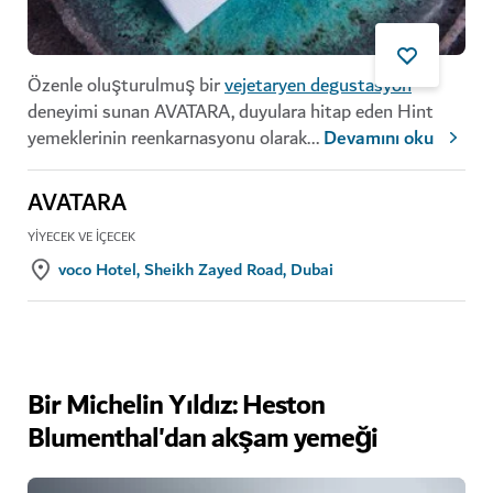
Özenle oluşturulmuş bir
vejetaryen degustasyon
deneyimi sunan AVATARA, duyulara hitap eden Hint
yemeklerinin reenkarnasyonu olarak
...
Devamını oku
AVATARA
YIYECEK VE İÇECEK
voco Hotel, Sheikh Zayed Road, Dubai
Bir Michelin Yıldız: Heston
Blumenthal'dan akşam yemeği