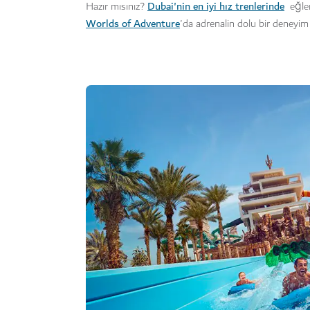
Dubai'nin en iyi hız trenlerinde
Hazır mısınız?
eğlen
Worlds of Adventure
'da adrenalin dolu bir deneyim s