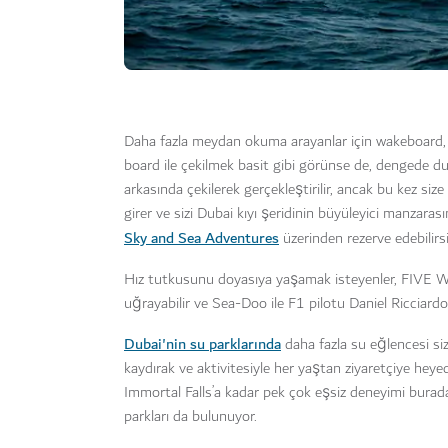
Daha fazla meydan okuma arayanlar için wakeboard, y
board ile çekilmek basit gibi görünse de, dengede durm
arkasında çekilerek gerçekleştirilir, ancak bu kez siz
girer ve sizi Dubai kıyı şeridinin büyüleyici manzar
Sky and Sea Adventures
üzerinden rezerve edebilirsi
Hız tutkusunu doyasıya yaşamak isteyenler, FIVE 
uğrayabilir ve Sea-Doo ile F1 pilotu Daniel Ricciardo 
Dubai'nin su parklarında
daha fazla su eğlencesi siz
kaydırak ve aktivitesiyle her yaştan ziyaretçiye he
Immortal Falls’a kadar pek çok eşsiz deneyimi burada 
parkları da bulunuyor.