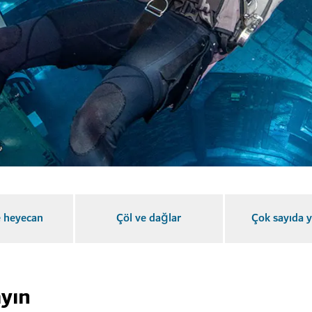
 heyecan
Çöl ve dağlar
Çok sayıda 
yın