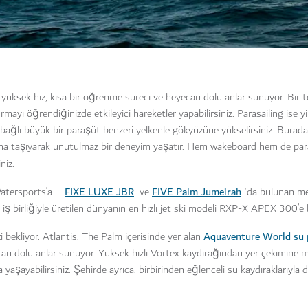
üksek hız, kısa bir öğrenme süreci ve heyecan dolu anlar sunuyor. Bir t
ayı öğrendiğinizde etkileyici hareketler yapabilirsiniz. Parasailing ise y
e bağlı büyük bir paraşüt benzeri yelkenle gökyüzüne yükselirsiniz. Burada 
asına taşıyarak unutulmaz bir deneyim yaşatır. Hem wakeboard hem de paras
niz.
FIXE LUXE JBR
FIVE Palm Jumeirah
Watersports’a –
ve
'da bulunan me
iş birliğiyle üretilen dünyanın en hızlı jet ski modeli RXP-X APEX 300’e bi
Aquaventure World su 
i bekliyor. Atlantis, The Palm içerisinde yer alan
yecan dolu anlar sunuyor. Yüksek hızlı Vortex kaydırağından yer çekimin
yaşayabilirsiniz. Şehirde ayrıca, birbirinden eğlenceli su kaydıraklarıyla 