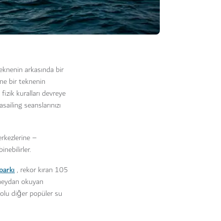
eknenin arkasında bir
ine bir teknenin
fizik kuralları devreye
ailing seanslarınızı
rkezlerine –
nebilirler.
parkı
, rekor kıran 105
e meydan okuyan
dolu diğer popüler su