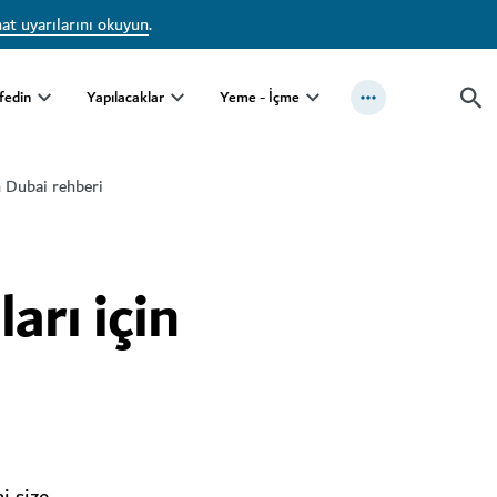
at uyarılarını okuyun
.
fedin
Yapılacaklar
Yeme - İçme
n Dubai rehberi
arı için