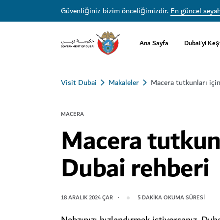
Güvenliğiniz bizim önceliğimizdir.
En güncel seyah
Ana Sayfa
Dubai'yi Keş
Visit Dubai
Makaleler
Macera tutkunları içi
MACERA
Macera tutkunl
Dubai rehberi
18 ARALIK 2024 ÇAR
5
DAKIKA OKUMA SÜRESI