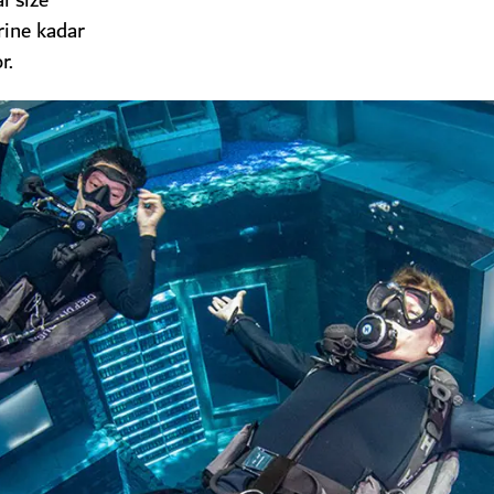
i size
rine kadar
r.