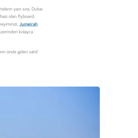
elerin yanı sıra, Dubai
hazı olan flyboard,
Jumeirah
neyiminizi,
üzerinden kolayca
rin önde gelen sahil