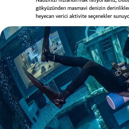
Nabzınızı hızlandırmak istiyorsanız, Duba
gökyüzünden masmavi denizin derinlikle
heyecan verici aktivite seçenekler sunuyo