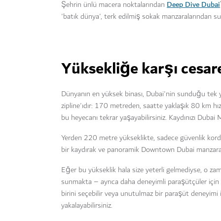
Deep Dive Dubai
Şehrin ünlü macera noktalarından
'batık dünya', terk edilmiş sokak manzaralarından su 
Yüksekliğe karşı cesare
Dünyanın en yüksek binası, Dubai'nin sunduğu tek 
zipline'ıdır: 170 metreden, saatte yaklaşık 80 km hız
bu heyecanı tekrar yaşayabilirsiniz. Kaydınızı Dubai 
Yerden 220 metre yükseklikte, sadece güvenlik kord
bir kaydırak ve panoramik Downtown Dubai manzarala
Eğer bu yükseklik hala size yeterli gelmediyse, o z
sunmakta – ayrıca daha deneyimli paraşütçüler için p
birini seçebilir veya unutulmaz bir paraşüt deneyimi
yakalayabilirsiniz.