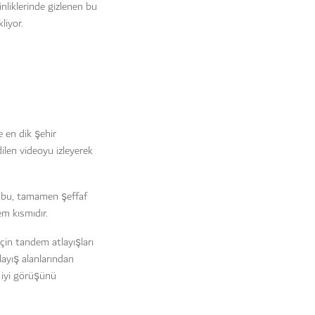
nliklerinde gizlenen bu
liyor.
e en dik şehir
ilen videoyu izleyerek
, bu, tamamen şeffaf
m kısmıdır.
in tandem atlayışları
ayış alanlarından
 iyi görüşünü