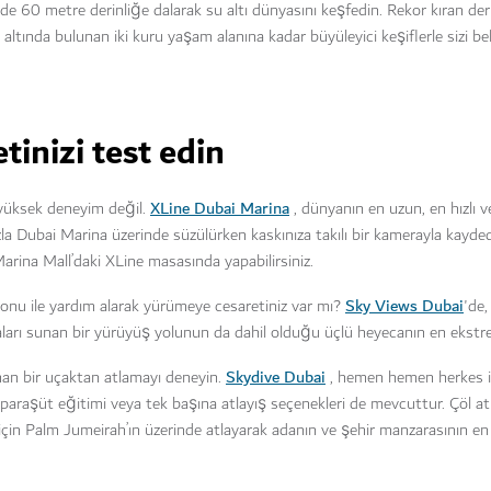
’de 60 metre derinliğe dalarak su altı dünyasını keşfedin. Rekor kıran deri
altında bulunan iki kuru yaşam alanına kadar büyüleyici keşiflerle sizi bek
tinizi test edin
XLine Dubai Marina
yüksek deneyim değil.
, dünyanın en uzun, en hızlı v
la Dubai Marina üzerinde süzülürken kaskınıza takılı bir kamerayla kayded
Marina Mall’daki XLine masasında yapabilirsiniz.
Sky Views Dubai
onu ile yardım alarak yürümeye cesaretiniz var mı?
'de
rı sunan bir yürüyüş yolunun da dahil olduğu üçlü heyecanın en ekstre
Skydive Dubai
aman bir uçaktan atlamayı deneyin.
, hemen hemen herkes iç
araşüt eğitimi veya tek başına atlayış seçenekleri de mevcuttur. Çöl atl
 için Palm Jumeirah’ın üzerinde atlayarak adanın ve şehir manzarasının en