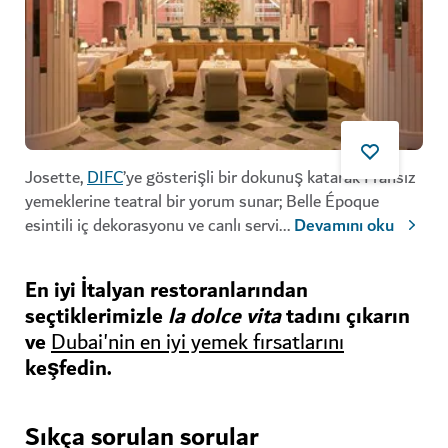
Josette,
DIFC
’ye gösterişli bir dokunuş katarak Fransız
yemeklerine teatral bir yorum sunar; Belle Époque
esintili iç dekorasyonu ve canlı servi
...
Devamını oku
En iyi İtalyan restoranlarından
seçtiklerimizle
la dolce vita
tadını çıkarın
ve
Dubai'nin en iyi yemek fırsatlarını
keşfedin.
Sıkça sorulan sorular