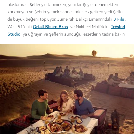
uluslararası şefleriyle tanınırken, yeni bir şeyler denemekten
korkmayan ve şehrin yemek sahnesinde ses getiren yerli şefler
3 Fils
de büyük beğeni topluyor. Jumeirah Balıkçı Limanı'ndaki
,
Orfali Bistro Bros
Trèsind
Wasl 51'daki
ve Nakheel Mall'daki
Studio
'ya uğrayın ve şeflerin sunduğu lezzetlerin tadına bakın.