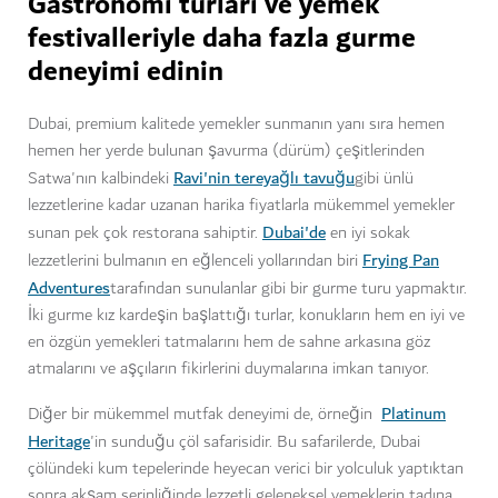
Gastronomi turları ve yemek
festivalleriyle daha fazla gurme
deneyimi edinin
Dubai, premium kalitede yemekler sunmanın yanı sıra hemen
hemen her yerde bulunan şavurma (dürüm) çeşitlerinden
Ravi'nin tereyağlı tavuğu
Satwa'nın kalbindeki
gibi ünlü
lezzetlerine kadar uzanan harika fiyatlarla mükemmel yemekler
Dubai'de
sunan pek çok restorana sahiptir.
en iyi sokak
Frying Pan
lezzetlerini bulmanın en eğlenceli yollarından biri
Adventures
tarafından sunulanlar gibi bir gurme turu yapmaktır.
İki gurme kız kardeşin başlattığı turlar, konukların hem en iyi ve
en özgün yemekleri tatmalarını hem de sahne arkasına göz
atmalarını ve aşçıların fikirlerini duymalarına imkan tanıyor.
Platinum
Diğer bir mükemmel mutfak deneyimi de, örneğin
Heritage
'in sunduğu çöl safarisidir. Bu safarilerde, Dubai
çölündeki kum tepelerinde heyecan verici bir yolculuk yaptıktan
sonra akşam serinliğinde lezzetli geleneksel yemeklerin tadına