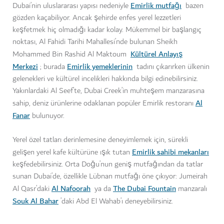
Emirlik mutfağı
Dubai’nin uluslararası yapısı nedeniyle
bazen
gözden kaçabiliyor. Ancak şehirde enfes yerel lezzetleri
keşfetmek hiç olmadığı kadar kolay. Mükemmel bir başlangıç
noktası, Al Fahidi Tarihi Mahallesi’nde bulunan Sheikh
Kültürel Anlayış
Mohammed Bin Rashid Al Maktoum
Merkezi
Emirlik yemeklerinin
; burada
tadını çıkarırken ülkenin
gelenekleri ve kültürel incelikleri hakkında bilgi edinebilirsiniz.
Yakınlardaki Al Seef’te, Dubai Creek’in muhteşem manzarasına
Al
sahip, deniz ürünlerine odaklanan popüler Emirlik restoranı
Fanar
bulunuyor.
Yerel özel tatları derinlemesine deneyimlemek için, sürekli
Emirlik sahibi mekanları
gelişen yerel kafe kültürüne ışık tutan
keşfedebilirsiniz. Orta Doğu’nun geniş mutfağından da tatlar
sunan Dubai’de, özellikle Lübnan mutfağı öne çıkıyor: Jumeirah
Al Nafoorah
The Dubai Fountain
Al Qasr’daki
ya da
manzaralı
Souk Al Bahar
’daki Abd El Wahab’ı deneyebilirsiniz.