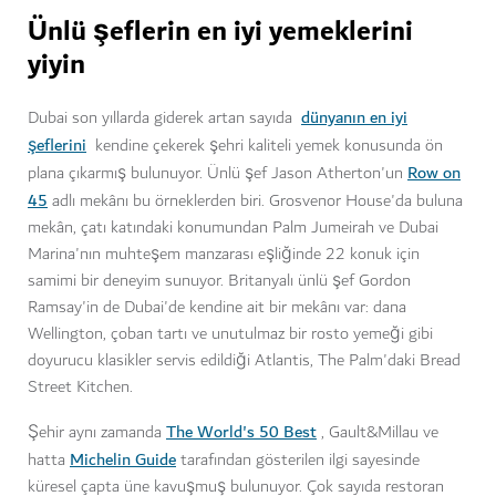
Ünlü şeflerin en iyi yemeklerini
yiyin
dünyanın en iyi
Dubai son yıllarda giderek artan sayıda
şeflerini
kendine çekerek şehri kaliteli yemek konusunda ön
Row on
plana çıkarmış bulunuyor. Ünlü şef Jason Atherton'un
45
adlı mekânı bu örneklerden biri. Grosvenor House'da buluna
mekân, çatı katındaki konumundan Palm Jumeirah ve Dubai
Marina'nın muhteşem manzarası eşliğinde 22 konuk için
samimi bir deneyim sunuyor. Britanyalı ünlü şef Gordon
Ramsay'in de Dubai'de kendine ait bir mekânı var: dana
Wellington, çoban tartı ve unutulmaz bir rosto yemeği gibi
doyurucu klasikler servis edildiği Atlantis, The Palm'daki Bread
Street Kitchen.
The World's 50 Best
Şehir aynı zamanda
, Gault&Millau ve
Michelin Guide
hatta
tarafından gösterilen ilgi sayesinde
küresel çapta üne kavuşmuş bulunuyor. Çok sayıda restoran