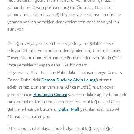
mutfak tarzını getiren farklı kültürler ve milletler için uzun
zamandır bir füzyon potası olmuştur. Şu anda, Dubai her
zamankinden daha fazla çeşitlilik içeriyor ve dünyanın dört bir
yanında yapılan yemekleri deneyimlemenin daha fazla yolunu
sunuyor.
Örneğin, Asya yemekleri her seviyede iyi bir şekilde servis
ediliyor. Otantik ve ekonomik deneyimler için, Jumeirah Lakes
Towers'da bulunan Vietnamese Foodies'i deneyin. Ya da Çin'in
imza yemeklerini yapan daha lüks bir ortam
istiyorsanız,
Atlantis , The Palm'daki Hakkasan'ı veya Caesars
Demon Duck by Alvin Leung'ı
Palace Dubai'deki
ziyaret
edebilirsiniz. Bunların yanı sıra, Afrika mutfağını Etiyopya
BurJuman Centre
yemekleri için
yakınlarındaki Zagol gibi bir çok
mükemmel restoran temsil ederken, Fas mutfağını ise Dubai
Dubai Mall
şehir merkezinde bulunan,
yakınlarındaki Bab Al
Mansour temsil ediyor.
İster Japon , ister dayanılmaz İtalyan mutfağı veya diğer