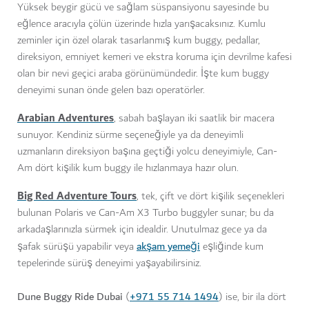
Yüksek beygir gücü ve sağlam süspansiyonu sayesinde bu
eğlence aracıyla çölün üzerinde hızla yarışacaksınız. Kumlu
zeminler için özel olarak tasarlanmış kum buggy, pedallar,
direksiyon, emniyet kemeri ve ekstra koruma için devrilme kafesi
olan bir nevi geçici araba görünümündedir. İşte kum buggy
deneyimi sunan önde gelen bazı operatörler.
Arabian Adventures
, sabah başlayan iki saatlik bir macera
sunuyor. Kendiniz sürme seçeneğiyle ya da deneyimli
uzmanların direksiyon başına geçtiği yolcu deneyimiyle, Can-
Am dört kişilik kum buggy ile hızlanmaya hazır olun.
Big Red Adventure Tours
, tek, çift ve dört kişilik seçenekleri
bulunan Polaris ve Can-Am X3 Turbo buggyler sunar; bu da
arkadaşlarınızla sürmek için idealdir. Unutulmaz gece ya da
akşam yemeği
şafak sürüşü yapabilir veya
eşliğinde kum
tepelerinde sürüş deneyimi yaşayabilirsiniz.
Dune Buggy Ride Dubai
+971 55 714 1494
(
) ise, bir ila dört