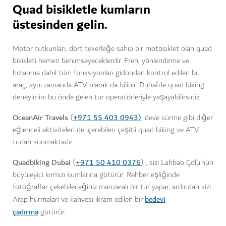
Quad bisikletle kumların
üstesinden gelin.
Motor tutkunları, dört tekerleğe sahip bir motosiklet olan quad
bisikleti hemen benimseyeceklerdir. Fren, yönlendirme ve
hızlanma dahil tüm fonksiyonları gidondan kontrol edilen bu
araç, aynı zamanda ATV olarak da bilinir. Dubai’de quad biking
deneyimini bu önde gelen tur operatörleriyle yaşayabilirsiniz.
OceanAir Travels
+971 55 403 0943)
(
, deve sürme gibi diğer
eğlenceli aktiviteleri de içerebilen çeşitli quad biking ve ATV
turları sunmaktadır.
Quadbiking Dubai
+971 50 410 0376
(
) , sizi Lahbab Çölü’nün
büyüleyici kırmızı kumlarına götürür. Rehber eşliğinde
fotoğraflar çekebileceğiniz manzaralı bir tur yapar, ardından sizi
bedevi
Arap hurmaları ve kahvesi ikram edilen bir
çadırına
götürür.