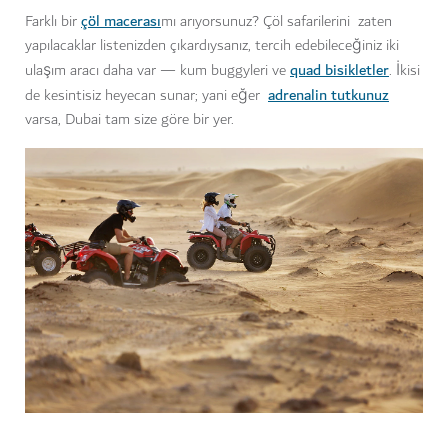
çöl macerası
Farklı bir
mı arıyorsunuz? Çöl safarilerini zaten
yapılacaklar listenizden çıkardıysanız, tercih edebileceğiniz iki
quad bisikletler
ulaşım aracı daha var — kum buggyleri ve
. İkisi
adrenalin tutkunuz
de kesintisiz heyecan sunar; yani eğer
varsa, Dubai tam size göre bir yer.