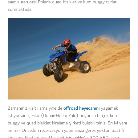
saat süren özel Polaris quad bisiklet ve kum buggy turları
sunmaktadır.
offroad heyecanını
Zamanınız kısıtlı ama yine de
yaşamak
istiyorsanız, E44 (Dubai-Hatta Yolu) boyunca birçok kum
buggy ve quad bisiklet kiralama şirketi bulabilirsiniz. En iyi yanı
ne mi? Önceden rezervasyon yapmanıza gerek yoktur. Saatlik
kiralama fiyatları quad bisiklet için yaklaşık 300 AED, kum