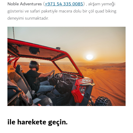
Noble Adventures
+971 54 335 0085
(
) , akşam yemeği
gösterisi ve safari paketiyle macera dolu bir çöl quad biking
deneyimi sunmaktadır.
ile harekete geçin.