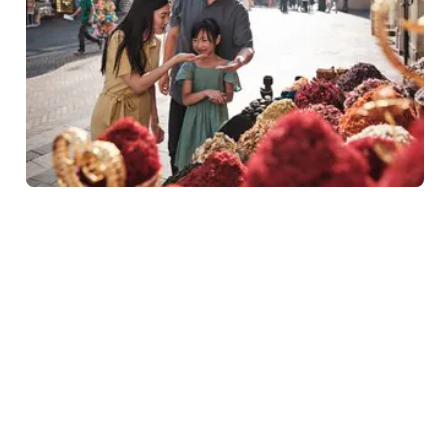
Geleneksel çarşıları ziyaret ederek Eski Dubai'yi
deneyimleyin. Dubai Creek'in kıyısında yer alan Dubai
çarşıları, baharat, parfüm ve mücev
...
Devamını oku
Dubai Su Kanalı'nda şehir silüetini
izleyin