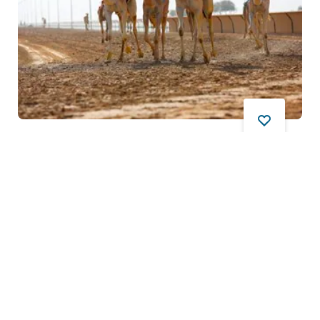
Deve yarışı, canlı tanık olabileceğiniz, gerçekten
olağanüstü ve sıra dışı bir deneyimdir. Yarış sezonu
Ekim ve Nisan ayları arasındadır ve
...
Devamını oku
Dubai Deve Yarışı Pisti
SPOR
Dubai-Al Ain Road, Al Marmoom - Dubai