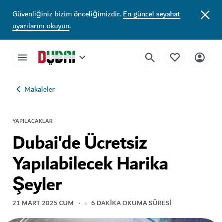
Güvenliğiniz bizim önceliğimizdir.
En güncel seyahat
uyarılarını okuyun
.
Makaleler
YAPILACAKLAR
Dubai'de Ücretsiz
Yapılabilecek Harika
Şeyler
21 MART 2025 CUM
6
DAKIKA OKUMA SÜRESI