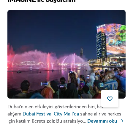
Dubai’nin en etkileyici gösterilerinden biri, her
akşam
Dubai Festival City Mall'da
sahne alır ve herkes
için katılım ücretsizdir. Bu atraksiyo
...
Devamını oku