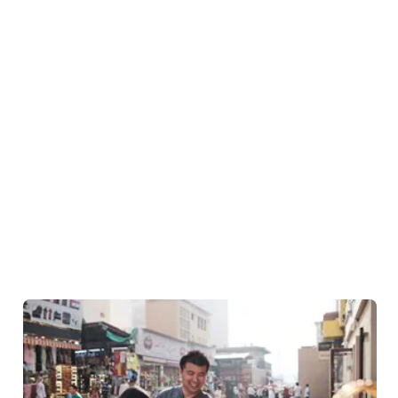
yayılmış ve 1 km uzunluğunda bir nehirle bağlanan
Riverland Dubai,
eşi benzeri olmaya
...
Devamını oku
Riverland Dubai
GÖRÜLECEK VE GEZILECEK YERLER
Sheikh Zayed Rd, Palm Jebel Ali karşısı - Dubai
Dubai çarşılarında zamanda yolculuk
yapın