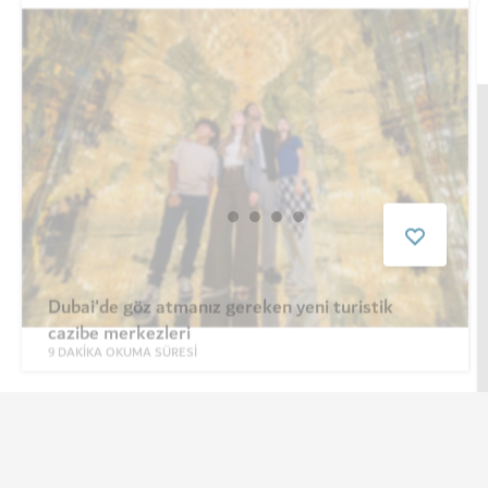
Dubai'de göz atmanız gereken yeni turistik
cazibe merkezleri
9
DAKIKA OKUMA SÜRESI
Dubai'de Hava Durumu
Hava durumu bilgileri şu anda mevcut değil. Lütfen daha sonra
tekrar deneyin.