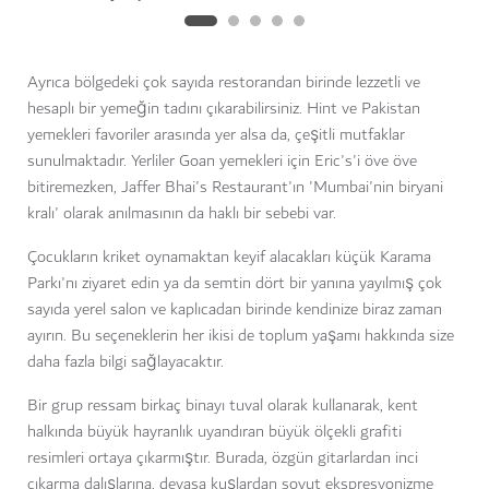
Ayrıca bölgedeki çok sayıda restorandan birinde lezzetli ve
hesaplı bir yemeğin tadını çıkarabilirsiniz. Hint ve Pakistan
yemekleri favoriler arasında yer alsa da, çeşitli mutfaklar
sunulmaktadır. Yerliler Goan yemekleri için Eric's'i öve öve
bitiremezken, Jaffer Bhai's Restaurant'ın 'Mumbai'nin biryani
kralı' olarak anılmasının da haklı bir sebebi var.
Çocukların kriket oynamaktan keyif alacakları küçük Karama
Parkı'nı ziyaret edin ya da semtin dört bir yanına yayılmış çok
sayıda yerel salon ve kaplıcadan birinde kendinize biraz zaman
ayırın. Bu seçeneklerin her ikisi de toplum yaşamı hakkında size
daha fazla bilgi sağlayacaktır.
Bir grup ressam birkaç binayı tuval olarak kullanarak, kent
halkında büyük hayranlık uyandıran büyük ölçekli grafiti
resimleri ortaya çıkarmıştır. Burada, özgün gitarlardan inci
çıkarma dalışlarına, devasa kuşlardan soyut ekspresyonizme