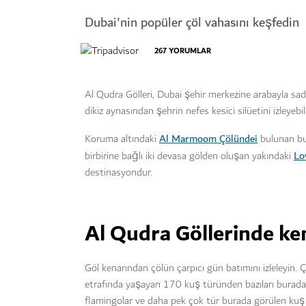
Dubai'nin popüler çöl vahasını keşfedin
267
YORUMLAR
Al Qudra Gölleri, Dubai şehir merkezine arabayla sad
dikiz aynasından şehrin nefes kesici silüetini izleyebili
Al Marmoom Çölündei
Koruma altındaki
bulunan b
Lo
birbirine bağlı iki devasa gölden oluşan yakındaki
destinasyondur.
Al Qudra Göllerinde ke
Göl kenarından çölün çarpıcı gün batımını izleleyin. Çö
etrafında yaşayan 170 kuş türünden bazıları burada d
flamingolar ve daha pek çok tür burada görülen kuş t