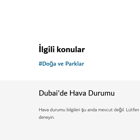
GÖRÜLECEK VE GEZILECEK YERLER
Dubai Akvaryumu ve Su Altı Hayvan
Dubai Mall'da su altını keşfedin