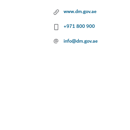
www.dm.gov.ae
+971 800 900
@
info@dm.gov.ae