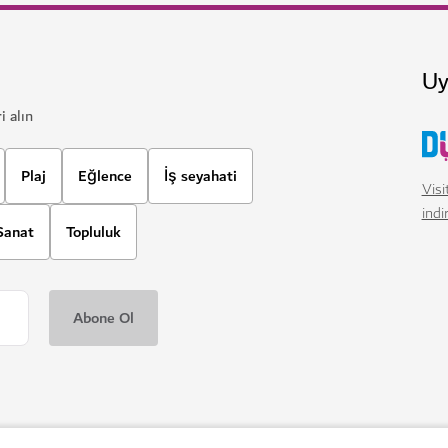
Dubai'nin tropikal yağmur orman
1,020
YORUMLAR