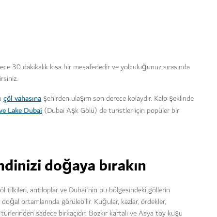
ece 30 dakikalık kısa bir mesafededir ve yolculuğunuz sırasında
rsiniz.
çöl vahasına
u
şehirden ulaşım son derece kolaydır. Kalp şeklinde
ve Lake Dubai
(Dubai Aşk Gölü) de turistler için
popüler bir
ndinizi doğaya bırakın
l tilkileri, antiloplar ve Dubai'nin bu bölgesindeki göllerin
oğal ortamlarında görülebilir. Kuğular, kazlar, ördekler,
ürlerinden sadece birkaçıdır. Bozkır kartalı ve Asya toy kuşu