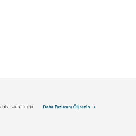
YAPILACAKLAR
at Bahçesi
The Green Planet