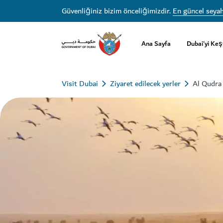
Güvenliğiniz bizim önceliğimizdir.
En güncel seyah
Ana Sayfa
Dubai'yi Keş
Visit Dubai
Ziyaret edilecek yerler
Al Qudra 