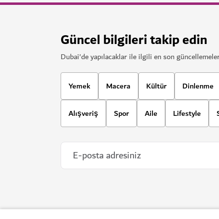
17,060
YORUMLAR