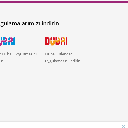
ında büyüleyici hayvanlarla tanışın