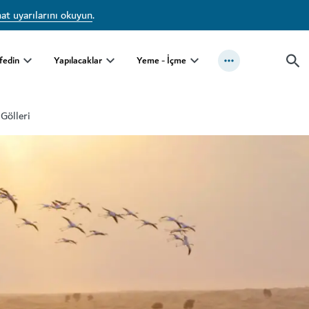
at uyarılarını okuyun
.
fedin
Yapılacaklar
Yeme - İçme
Gölleri