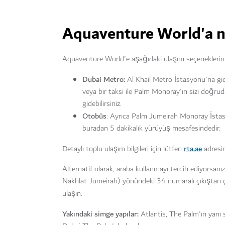
Aquaventure World'a nas
Aquaventure World'e aşağıdaki ulaşım seçeneklerini k
Dubai Metro:
Al Khail Metro İstasyonu'na gid
veya bir taksi ile Palm Monoray'ın sizi doğ
gidebilirsiniz.
Otobüs
: Ayrıca Palm Jumeirah Monoray İstas
buradan 5 dakikalık yürüyüş mesafesindedir.
rta.ae
Detaylı toplu ulaşım bilgileri için lütfen
adresin
Alternatif olarak, araba kullanmayı tercih ediyorsa
Nakhlat Jumeirah) yönündeki 34 numaralı çıkıştan 
ulaşın.
Yakındaki simge yapılar:
Atlantis, The Palm'ın yanı 