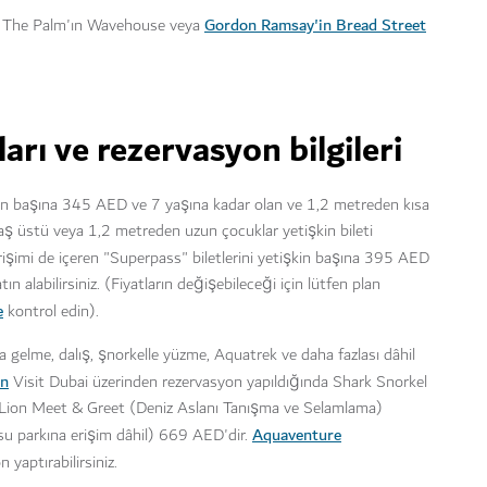
Gordon Ramsay'in Bread Street
is The Palm'ın Wavehouse veya
arı ve rezervasyon bilgileri
şkin başına 345 AED ve 7 yaşına kadar olan ve 1,2 metreden kısa
aş üstü veya 1,2 metreden uzun çocuklar yetişkin bileti
rişimi de içeren "Superpass" biletlerini yetişkin başına 395 AED
 alabilirsiniz. (Fiyatların değişebileceği için lütfen plan
e
kontrol edin).
a gelme, dalış, şnorkelle yüzme, Aquatrek ve daha fazlası dâhil
n
Visit Dubai üzerinden rezervasyon yapıldığında Shark Snorkel
a Lion Meet & Greet (Deniz Aslanı Tanışma ve Selamlama)
Aquaventure
(su parkına erişim dâhil) 669 AED'dir.
 yaptırabilirsiniz.