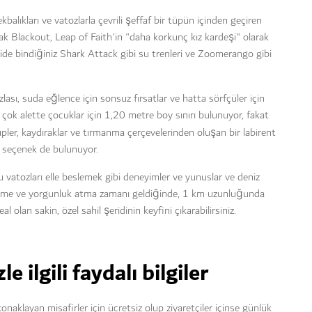
lıkları ve vatozlarla çevrili şeffaf bir tüpün içinden geçiren
cak Blackout, Leap of Faith'in "daha korkunç kız kardeşi" olarak
 simide bindiğiniz Shark Attack gibi su trenleri ve Zoomerango gibi
zlası, suda eğlence için sonsuz fırsatlar ve hatta sörfçüler için
 çok alette çocuklar için 1,20 metre boy sınırı bulunuyor, fakat
pler, kaydıraklar ve tırmanma çerçevelerinden oluşan bir labirent
i seçenek de bulunuyor.
u vatozları elle beslemek gibi deneyimler ve yunuslar ve deniz
nlenme ve yorgunluk atma zamanı geldiğinde, 1 km uzunluğunda
 olan sakin, özel sahil şeridinin keyfini çıkarabilirsiniz.
 ilgili faydalı bilgiler
aklayan misafirler için ücretsiz olup ziyaretçiler içinse günlük