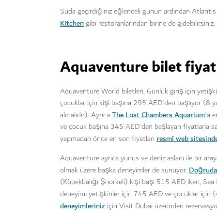
Suda geçirdiğiniz eğlenceli günün ardından Atlant
Kitchen
gibi restoranlarından birine de gidebilirsiniz.
Aquaventure bilet fiyatl
Aquaventure World biletleri, Günlük giriş için yeti
çocuklar için kişi başına 295 AED'den başlıyor (8 y
The Lost Chambers Aquarium
almalıdır). Ayrıca
'a e
ve çocuk başına 345 AED'den başlayan fiyatlarla satın
resmî web sitesind
yapmadan önce en son fiyatları
Aquaventure ayrıca yunus ve deniz aslanı ile bir aray
Doğruda
olmak üzere başka deneyimler de sunuyor.
(Köpekbalığı Şnorkeli) kişi başı 515 AED iken, Se
deneyimi yetişkinler için 745 AED ve çocuklar için 
deneyimleriniz
için Visit Dubai üzerinden rezervasyon