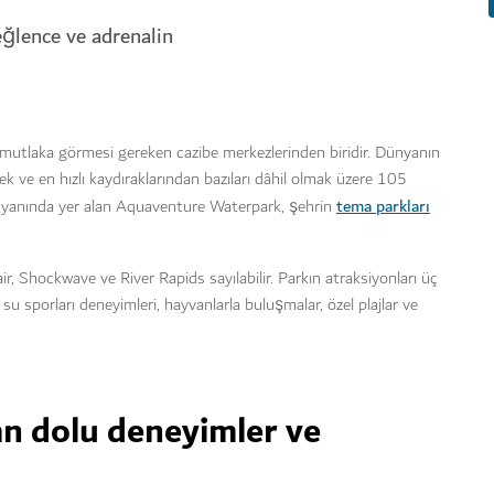
eğlence ve adrenalin
mutlaka görmesi gereken cazibe merkezlerinden biridir. Dünyanın
k ve en hızlı kaydıraklarından bazıları dâhil olmak üzere 105
tema parkları
yanında yer alan Aquaventure Waterpark, şehrin
r, Shockwave ve River Rapids sayılabilir. Parkın atraksiyonları üç
su sporları deneyimleri, hayvanlarla buluşmalar, özel plajlar ve
n dolu deneyimler ve