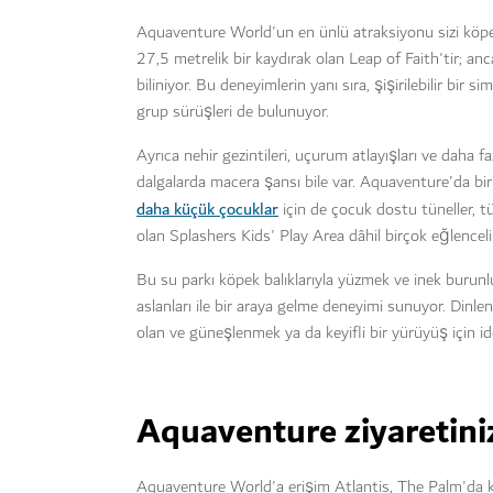
Aquaventure World'un en ünlü atraksiyonu sizi köpekba
27,5 metrelik bir kaydırak olan Leap of Faith'tir; an
biliniyor. Bu deneyimlerin yanı sıra, şişirilebilir bir
grup sürüşleri de bulunuyor.
Ayrıca nehir gezintileri, uçurum atlayışları ve daha fa
dalgalarda macera şansı bile var. Aquaventure'da bir
daha küçük çocuklar
için de çocuk dostu tüneller, tü
olan Splashers Kids' Play Area dâhil birçok eğlencel
Bu su parkı köpek balıklarıyla yüzmek ve inek burunl
aslanları ile bir araya gelme deneyimi sunuyor. Di
olan ve güneşlenmek ya da keyifli bir yürüyüş için ideal
Aquaventure ziyaretinizle
Aquaventure World'a erişim Atlantis, The Palm'da kon