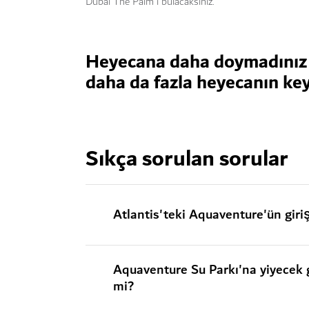
Dubai The Palm'ı bulacaksınız.
Heyecana daha doymadınız
daha da fazla heyecanın keyf
Sıkça sorulan sorular
Atlantis'teki Aquaventure'ün giriş
Aquaventure Su Parkı'na yiyecek 
mi?