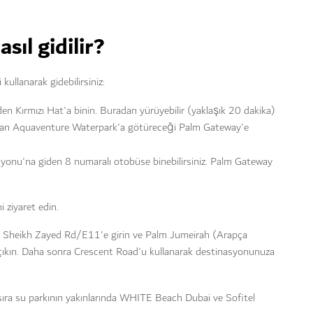
ıl gidilir?
ullanarak gidebilirsiniz:
en Kırmızı Hat'a binin. Buradan yürüyebilir (yaklaşık 20 dakika)
rudan Aquaventure Waterpark'a götüreceği Palm Gateway'e
yonu'na giden 8 numaralı otobüse binebilirsiniz. Palm Gateway
i ziyaret edin.
nız Sheikh Zayed Rd/E11'e girin ve Palm Jumeirah (Arapça
çıkın. Daha sonra Crescent Road'u kullanarak destinasyonunuza
sıra su parkının yakınlarında WHITE Beach Dubai ve Sofitel