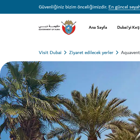
Güvenliğiniz bizim önceliğimizdir.
En güncel seyah
Ana Sayfa
Dubai'yi Keş
Visit Dubai
Ziyaret edilecek yerler
Aquavent