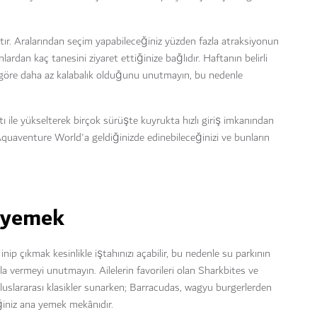
tır. Aralarından seçim yapabileceğiniz yüzden fazla atraksiyonun
dan kaç tanesini ziyaret ettiğinize bağlıdır. Haftanın belirli
re göre daha az kalabalık olduğunu unutmayın, bu nedenle
rtı ile yükselterek birçok sürüşte kuyrukta hızlı giriş imkanından
 Aquaventure World'a geldiğinizde edinebileceğinizi ve bunların
 yemek
ip çıkmak kesinlikle iştahınızı açabilir, bu nedenle su parkının
a vermeyi unutmayın. Ailelerin favorileri olan Sharkbites ve
uluslararası klasikler sunarken; Barracudas, wagyu burgerlerden
eğiniz ana yemek mekânıdır.