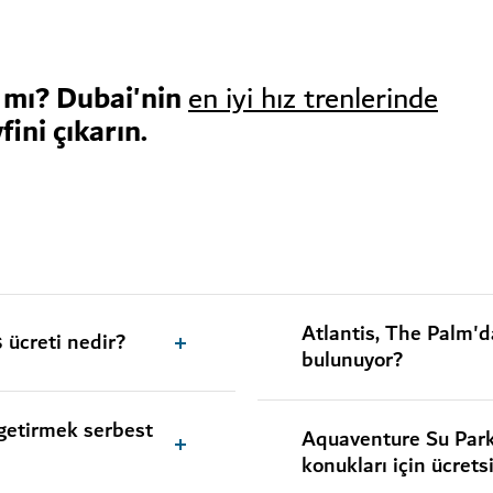
 mı? Dubai'nin
en iyi hız trenlerinde
ini çıkarın.
Atlantis, The Palm'd
 ücreti nedir?
bulunuyor?
getirmek serbest
Aquaventure Su Parkı
konukları için ücrets