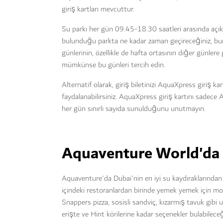
giriş kartları mevcuttur.
Su parkı her gün 09.45-18.30 saatleri arasında açık
bulunduğu parkta ne kadar zaman geçireceğiniz, bunlar
günlerinin, özellikle de hafta ortasının diğer günle
mümkünse bu günleri tercih edin.
Alternatif olarak, giriş biletinizi AquaXpress giriş ka
faydalanabilirsiniz. AquaXpress giriş kartını sadece
her gün sınırlı sayıda sunulduğunu unutmayın.
Aquaventure World'da
Aquaventure'da Dubai'nin en iyi su kaydıraklarından in
içindeki restoranlardan birinde yemek yemek için mol
Snappers pizza, sosisli sandviç, kızarmış tavuk gibi 
erişte ve Hint körilerine kadar seçenekler bulabilec