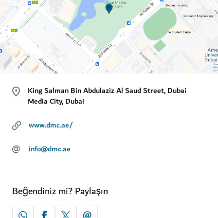
King Salman Bin Abdulaziz Al Saud Street, Dubai
Media City, Dubai
www.dmc.ae/
@
info@dmc.ae
Beğendiniz mi? Paylaşın