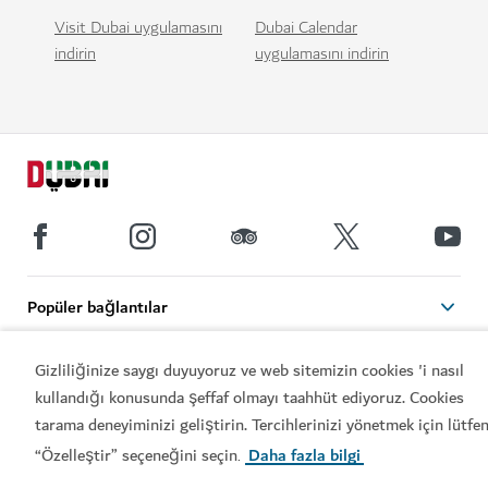
Visit Dubai uygulamasını
Dubai Calendar
indirin
uygulamasını indirin
Popüler bağlantılar
Faydalı bilgiler
Gizliliğinize saygı duyuyoruz ve web sitemizin cookies 'i nasıl
kullandığı konusunda şeffaf olmayı taahhüt ediyoruz. Cookies
tarama deneyiminizi geliştirin. Tercihlerinizi yönetmek için lütfe
İlgili siteler
“Özelleştir” seçeneğini seçin
Daha fazla bilgi
.