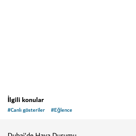
EĞLENCE
AYA
WAFI City Mall'daki sürükleyici eğlence parkı
İlgili konular
#
Canlı gösteriler
#
Eğlence
Dubai'de Hava Durumu