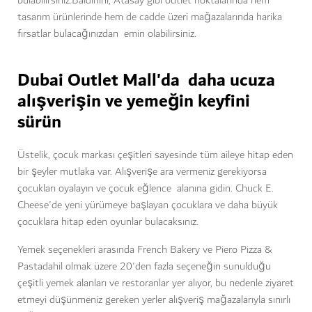
bulabilirsiniz.
Baldinini, Atasay
gibi outlet noktalarında hem
tasarım ürünlerinde hem de cadde üzeri mağazalarında harika
fırsatlar bulacağınızdan emin olabilirsiniz.
Dubai Outlet Mall'da daha ucuza
alışverişin ve yemeğin keyfini
sürün
Üstelik, çocuk markası çeşitleri sayesinde tüm aileye hitap eden
bir şeyler mutlaka var. Alışverişe ara vermeniz gerekiyorsa
çocukları oyalayın ve çocuk eğlence alanına gidin. Chuck E.
Cheese'de yeni yürümeye başlayan çocuklara ve daha büyük
çocuklara hitap eden oyunlar bulacaksınız.
Yemek seçenekleri arasında French Bakery ve
Piero Pizza &
Pasta
dahil olmak üzere 20'den fazla seçeneğin sunulduğu
çeşitli yemek alanları ve restoranlar yer alıyor, bu nedenle ziyaret
etmeyi düşünmeniz gereken yerler alışveriş mağazalarıyla sınırlı