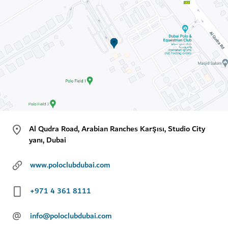
Al Qudra Road, Arabian Ranches Karşısı, Studio City
yanı, Dubai
www.poloclubdubai.com
+971 4 361 8111
@
info@poloclubdubai.com