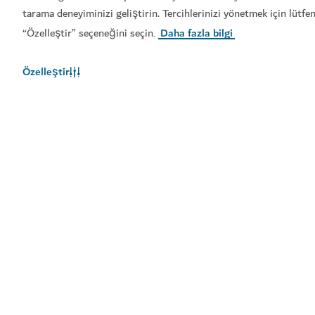
Hemen rezervasyon yaptırın
tarama deneyiminizi geliştirin. Tercihlerinizi yönetmek için lütfe
“Özelleştir” seçeneğini seçin
Daha fazla bilgi
.
Popüler bağlantılar
Özelleştir
Faydalı bilgiler
İlgili siteler
Kullanım şartları
Gizlilik Bildirimi
Çerez bildirimi
Site haritası
Telif Hakkı © 2025. Bu site Ekonomi ve Turizm Bakanlığı
himayesinde işletilmektedir.
Site son güncelleme tarihi: [2026/08/06]