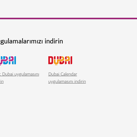
raktif müzede keşfedin