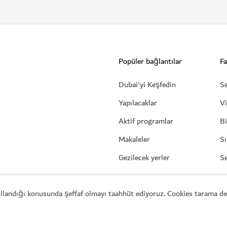
GALERI VE SERGILER
ARTE MUSEUM Dubai
ı öğrenin
Downtown Dubai'nin kalbinde du
kullandığı konusunda şeffaf olmayı taahhüt ediyoruz. Cookies tarama den
er