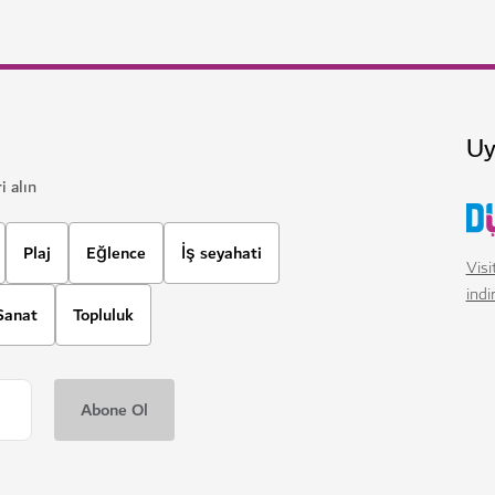
Saruq Al-Hadid Müzesi
ğı kadar yakın ve etkileyici
Demir Çağı’nın sırlarını bu inte
22
YORUMLAR