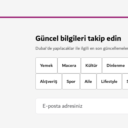
Dijital Sanat Tiyatrosu
Dünyaca ünlü sanatçıların eserlerini hiç olmadı
şekilde keşfedin.