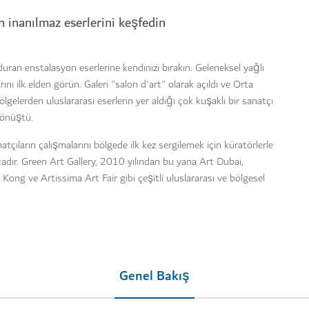
ın inanılmaz eserlerini keşfedin
lduran enstalasyon eserlerine kendinizi bırakın. Geleneksel yağlı
nı ilk elden görün. Galeri "salon d'art" olarak açıldı ve Orta
elerden uluslararası eserlerin yer aldığı çok kuşaklı bir sanatçı
dönüştü.
atçıların çalışmalarını bölgede ilk kez sergilemek için küratörlerle
tadır. Green Art Gallery, 2010 yılından bu yana Art Dubai,
ong ve Artissima Art Fair gibi çeşitli uluslararası ve bölgesel
Genel Bakış