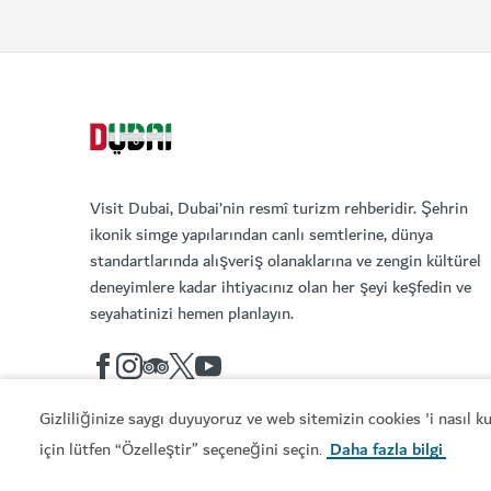
SANAT VE KÜLTÜR
Kadın Müzesi – Bait Al Banat
BAE'deki kadınların yaşamlarını ve başarıların
49
YORUMLAR
İlgili konular
Gizliliğinize saygı duyuyoruz ve web sitemizin cookies 'i nasıl 
#
Sanat ve Kültür
#
Galeri ve Sergil
için lütfen “Özelleştir” seçeneğini seçin
Daha fazla bilgi
.