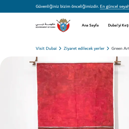
Güvenliğiniz bizim önceliğimizdir.
En güncel seyah
Ana Sayfa
Dubai'yi Keş
Visit Dubai
Ziyaret edilecek yerler
Green Art