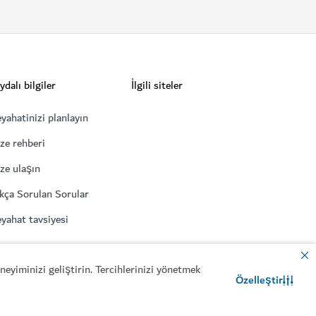
yulara hitap eden benzersiz bir deneyim
eyiminizi geliştirin. Tercihlerinizi yönetmek
Özelleştir
İletişim
WhatsApp sohbeti