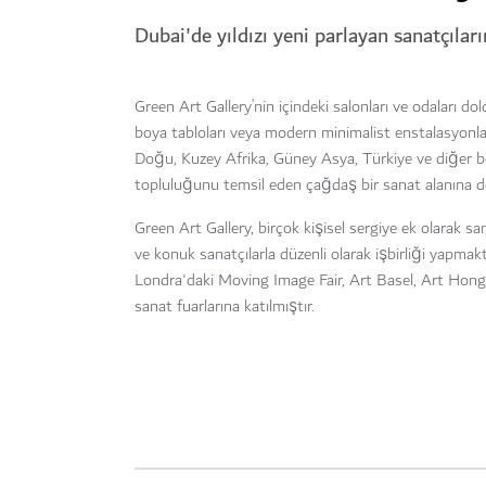
Dubai'de yıldızı yeni parlayan sanatçılar
Green Art Gallery’nin içindeki salonları ve odaları do
boya tabloları veya modern minimalist enstalasyonları
Doğu, Kuzey Afrika, Güney Asya, Türkiye ve diğer bölg
topluluğunu temsil eden çağdaş bir sanat alanına 
Green Art Gallery, birçok kişisel sergiye ek olarak san
ve konuk sanatçılarla düzenli olarak işbirliği yapmak
Londra'daki Moving Image Fair, Art Basel, Art Hong K
sanat fuarlarına katılmıştır.