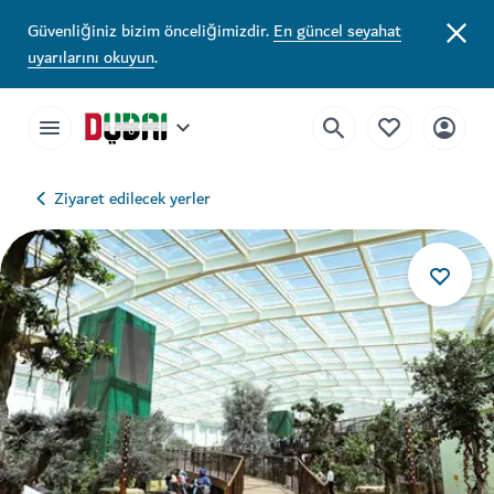
Güvenliğiniz bizim önceliğimizdir.
En güncel seyahat
uyarılarını okuyun
.
Ziyaret edilecek yerler