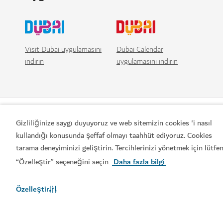
Visit Dubai uygulamasını
Dubai Calendar
indirin
uygulamasını indirin
Gizliliğinize saygı duyuyoruz ve web sitemizin cookies 'i nasıl
kullandığı konusunda şeffaf olmayı taahhüt ediyoruz. Cookies
tarama deneyiminizi geliştirin. Tercihlerinizi yönetmek için lütfe
“Özelleştir” seçeneğini seçin
Daha fazla bilgi
.
Popüler bağlantılar
Özelleştir
Faydalı bilgiler