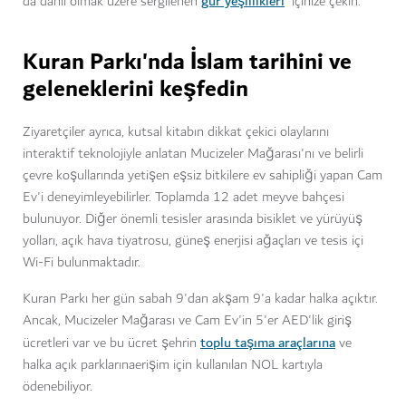
gür yeşillikleri
da dahil olmak üzere sergilenen
içinize çekin.
Kuran Parkı'nda İslam tarihini ve
geleneklerini keşfedin
Ziyaretçiler ayrıca, kutsal kitabın dikkat çekici olaylarını
interaktif teknolojiyle anlatan Mucizeler Mağarası'nı ve belirli
çevre koşullarında yetişen eşsiz bitkilere ev sahipliği yapan Cam
Ev'i deneyimleyebilirler. Toplamda 12 adet meyve bahçesi
bulunuyor. Diğer önemli tesisler arasında bisiklet ve yürüyüş
yolları, açık hava tiyatrosu, güneş enerjisi ağaçları ve tesis içi
Wi-Fi bulunmaktadır.
Kuran Parkı her gün sabah 9'dan akşam 9'a kadar halka açıktır.
Ancak, Mucizeler Mağarası ve Cam Ev'in 5'er AED'lik giriş
toplu taşıma araçlarına
ücretleri var ve bu ücret şehrin
ve
halka açık parklarınaerişim için kullanılan NOL kartıyla
ödenebiliyor.