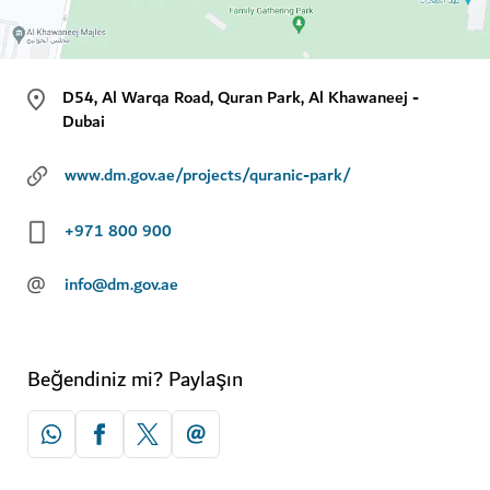
D54, Al Warqa Road, Quran Park, Al Khawaneej -
Dubai
www.dm.gov.ae/projects/quranic-park/
+971 800 900
@
info@dm.gov.ae
Beğendiniz mi? Paylaşın