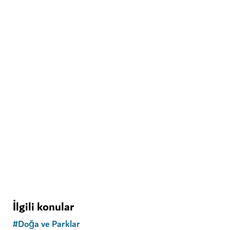
MACERA
Hatta Mountain Bike Trail Centre
Hatta'yı iki tekerlek üzerinde keşfedin veya dağ
yollarında dolaşın
51
YORUMLAR
İlgili konular
#
Doğa ve Parklar