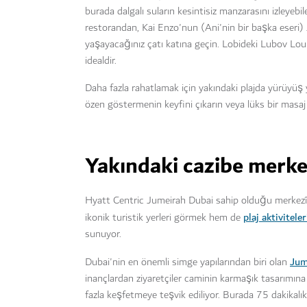
burada dalgalı suların kesintisiz manzarasını izleyeb
restorandan, Kai Enzo'nun (Ani'nin bir başka eseri)
yaşayacağınız çatı katına geçin. Lobideki Lubov Lou
idealdir.
Daha fazla rahatlamak için yakındaki plajda yürüyüş y
özen göstermenin keyfini çıkarın veya lüks bir masaj 
Yakındaki cazibe merke
Hyatt Centric Jumeirah Dubai sahip olduğu merkezî
plaj aktivitele
ikonik turistik yerleri görmek hem de
sunuyor.
Jum
Dubai'nin en önemli simge yapılarından biri olan
inançlardan ziyaretçiler caminin karmaşık tasarımına 
fazla keşfetmeye teşvik ediliyor. Burada 75 dakikalık 