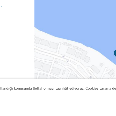
dxbcl-hyatt-centric-jumeirah-dubai
kullandığı konusunda şeffaf olmayı taahhüt ediyoruz. Cookies tarama den