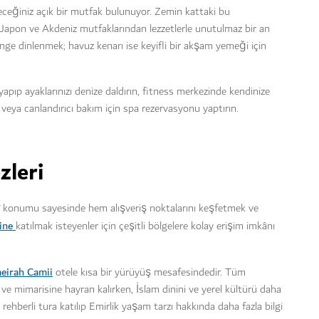
ileceğiniz açık bir mutfak bulunuyor. Zemin kattaki bu
 Japon ve Akdeniz mutfaklarından lezzetlerle unutulmaz bir an
nge dinlenmek; havuz kenarı ise keyifli bir akşam yemeği için
apıp ayaklarınızı denize daldırın, fitness merkezinde kendinize
veya canlandırıcı bakım için spa rezervasyonu yaptırın.
zleri
 konumu sayesinde hem alışveriş noktalarını keşfetmek ve
rine
katılmak isteyenler için çeşitli bölgelere kolay erişim imkânı
eirah Camii
otele kısa bir yürüyüş mesafesindedir. Tüm
ve mimarisine hayran kalırken, İslam dinini ve yerel kültürü daha
rehberli tura katılıp Emirlik yaşam tarzı hakkında daha fazla bilgi