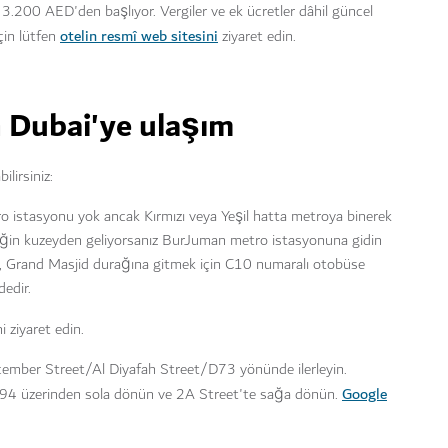
3.200 AED'den başlıyor. Vergiler ve ek ücretler dâhil güncel
otelin resmî web sitesini
için lütfen
ziyaret edin.
 Dubai'ye ulaşım
lirsiniz:
 istasyonu yok ancak Kırmızı veya Yeşil hatta metroya binerek
Örneğin kuzeyden geliyorsanız BurJuman metro istasyonuna gidin
h, Grand Masjid durağına gitmek için C10 numaralı otobüse
edir.
i ziyaret edin.
ecember Street/Al Diyafah Street/D73 yönünde ilerleyin.
Google
4 üzerinden sola dönün ve 2A Street'te sağa dönün.