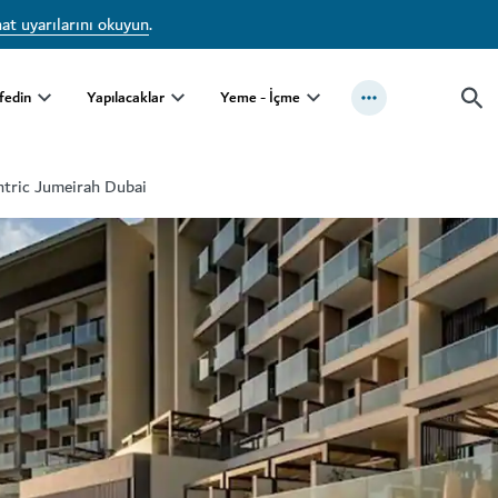
at uyarılarını okuyun
.
fedin
Yapılacaklar
Yeme - İçme
ntric Jumeirah Dubai