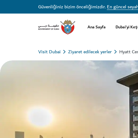
Güvenliğiniz bizim önceliğimizdir.
En güncel seyah
Ana Sayfa
Dubai'yi Keş
Visit Dubai
Ziyaret edilecek yerler
Hyatt Ce