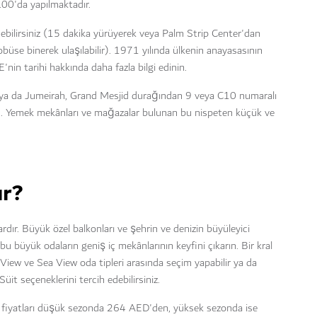
0.00'da yapılmaktadır.
edebilirsiniz (15 dakika yürüyerek veya Palm Strip Center'dan
üse binerek ulaşılabilir). 1971 yılında ülkenin anayasasının
nin tarihi hakkında daha fazla bilgi edinin.
le ya da Jumeirah, Grand Mesjid durağından 9 veya C10 numaralı
n. Yemek mekânları ve mağazalar bulunan bu nispeten küçük ve
ır?
ır. Büyük özel balkonları ve şehrin ve denizin büyüleyici
 büyük odaların geniş iç mekânlarının keyfini çıkarın. Bir kral
e View ve Sea View oda tipleri arasında seçim yapabilir ya da
t seçeneklerini tercih edebilirsiniz.
 fiyatları düşük sezonda 264 AED'den, yüksek sezonda ise