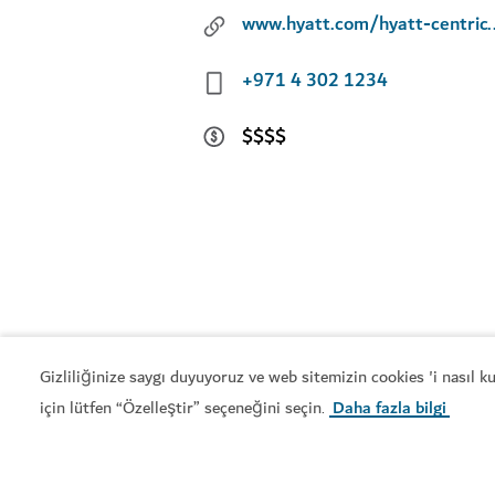
www.hyatt.com/hyatt-centric/
+971 4 302 1234
$$$$
Gizliliğinize saygı duyuyoruz ve web sitemizin cookies 'i nasıl 
için lütfen “Özelleştir” seçeneğini seçin
Daha fazla bilgi
.