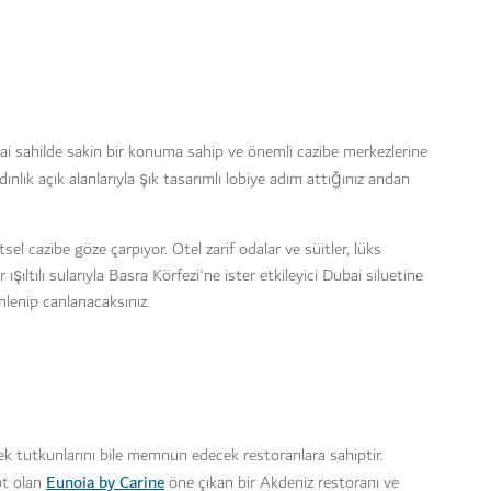
 sahilde sakin bir konuma sahip ve önemli cazibe merkezlerine
ınlık açık alanlarıyla şık tasarımlı lobiye adım attığınız andan
 cazibe göze çarpıyor. Otel zarif odalar ve süitler, lüks
şıltılı sularıyla Basra Körfezi'ne ister etkileyici Dubai siluetine
nlenip canlanacaksınız.
 tutkunlarını bile memnun edecek restoranlara sahiptir.
Eunoia by Carine
pt olan
öne çıkan bir Akdeniz restoranı ve