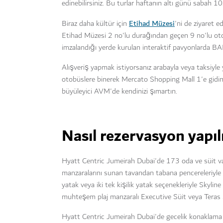
edinebilirsiniz. Bu turlar haftanın altı günü sabah 1
Etihad Müzesi
Biraz daha kültür için
'ni de ziyaret 
Etihad Müzesi 2 no'lu durağından geçen 9 no'lu otob
imzalandığı yerde kurulan interaktif pavyonlarda BAE'
Alışveriş yapmak istiyorsanız arabayla veya taksiy
otobüslere binerek Mercato Shopping Mall 1'e gidi
büyüleyici AVM'de kendinizi şımartın.
Nasıl rezervasyon yapıl
Hyatt Centric Jumeirah Dubai'de 173 oda ve süit vard
manzaralarını sunan tavandan tabana pencereleriyle bu
yatak veya iki tek kişilik yatak seçenekleriyle Skylin
muhteşem plaj manzaralı Executive Süit veya Teras Süi
Hyatt Centric Jumeirah Dubai'de gecelik konaklama