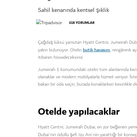
Sahil kenarında kentsel şıklık
618
YORUMLAR
Çağdaş lüksü yansıtan Hyatt Centric Jumeirah Dubai
butik havasını
yakın bulunuyor. Otelin
, rengârenk ayd
itibaren hissedeceksiniz.
Jumeirah 1 konumundaki otelin tüm alanlarında kentsel
olanaklar ve modern mobilyalarla hizmet veriyor. İster ı
bakan bir oda seçin, burada konaklarken kesinlikle di
Otelde yapılacaklar
Hyatt Centric Jumeirah Dubai, en zor beğenen yemek
Dubai'nin ödüllü şefi Izu Ani'nin yarattığı bir konse