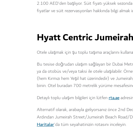
2.100 AED'den başlıyor. Süit fiyatı yüksek sezonda 
fiyatlar ve süit rezervasyonları hakkında bilgi almak 
Hyatt Centric Jumeirah
Otele ulaşmak için şu toplu taşıma araçlarını kullanabi
Bu tesise doğrudan ulaşım sağlayan bir Dubai Metro
ya da otobüs ve/veya taksi ile otele ulaşılabilir. 
(hem Kırmızı hem Yeşil hat üzerindedir) ve Jumeira
binin. Otel buradan 700 metrelik yürüme mesafesind
rta.ae
Detaylı toplu ulaşım bilgileri için lütfen
adresin
Alternatif olarak, arabayla geliyorsanız önce 2nd D
Ardından Jumeirah Street/Jumeirah Beach Road/D9
Haritalar
'da tüm seyahatinizin rotasını inceleyin.