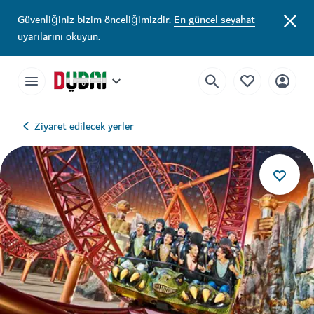
Güvenliğiniz bizim önceliğimizdir.
En güncel seyahat
uyarılarını okuyun
.
Ziyaret edilecek yerler