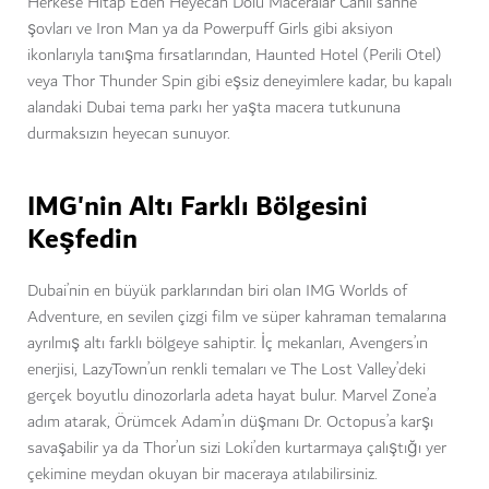
Herkese Hitap Eden Heyecan Dolu Maceralar Canlı sahne
şovları ve Iron Man ya da Powerpuff Girls gibi aksiyon
ikonlarıyla tanışma fırsatlarından, Haunted Hotel (Perili Otel)
veya Thor Thunder Spin gibi eşsiz deneyimlere kadar, bu kapalı
alandaki Dubai tema parkı her yaşta macera tutkununa
durmaksızın heyecan sunuyor.
IMG'nin Altı Farklı Bölgesini
Keşfedin
Dubai’nin en büyük parklarından biri olan IMG Worlds of
Adventure, en sevilen çizgi film ve süper kahraman temalarına
ayrılmış altı farklı bölgeye sahiptir. İç mekanları, Avengers’ın
enerjisi, LazyTown’un renkli temaları ve The Lost Valley’deki
gerçek boyutlu dinozorlarla adeta hayat bulur. Marvel Zone’a
adım atarak, Örümcek Adam’ın düşmanı Dr. Octopus’a karşı
savaşabilir ya da Thor’un sizi Loki’den kurtarmaya çalıştığı yer
çekimine meydan okuyan bir maceraya atılabilirsiniz.