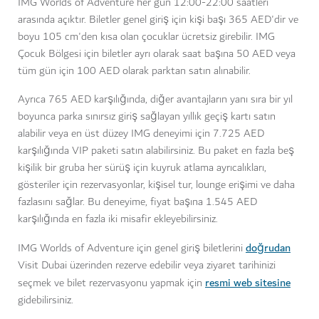
IMG Worlds of Adventure her gün 12:00-22:00 saatleri
arasında açıktır. Biletler genel giriş için kişi başı 365 AED'dir ve
boyu 105 cm'den kısa olan çocuklar ücretsiz girebilir. IMG
Çocuk Bölgesi için biletler ayrı olarak saat başına 50 AED veya
tüm gün için 100 AED olarak parktan satın alınabilir.
Ayrıca 765 AED karşılığında, diğer avantajların yanı sıra bir yıl
boyunca parka sınırsız giriş sağlayan yıllık geçiş kartı satın
alabilir veya en üst düzey IMG deneyimi için 7.725 AED
karşılığında VIP paketi satın alabilirsiniz. Bu paket en fazla beş
kişilik bir gruba her sürüş için kuyruk atlama ayrıcalıkları,
gösteriler için rezervasyonlar, kişisel tur, lounge erişimi ve daha
fazlasını sağlar. Bu deneyime, fiyat başına 1.545 AED
karşılığında en fazla iki misafir ekleyebilirsiniz.
doğrudan
IMG Worlds of Adventure için genel giriş biletlerini
Visit Dubai üzerinden rezerve edebilir veya ziyaret tarihinizi
resmi web sitesine
seçmek ve bilet rezervasyonu yapmak için
gidebilirsiniz.