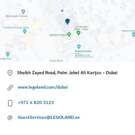
Sheikh Zayed Road, Palm Jebel Ali Karşısı - Dubai
www.legoland.com/dubai
+971 4 820 3123
@
GuestServices@LEGOLAND.ae