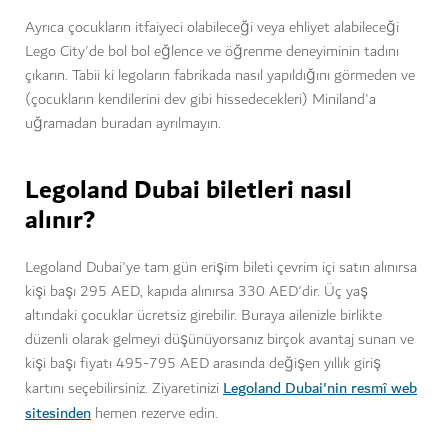
Ayrıca çocukların itfaiyeci olabileceği veya ehliyet alabileceği
Lego City'de bol bol eğlence ve öğrenme deneyiminin tadını
çıkarın. Tabii ki legoların fabrikada nasıl yapıldığını görmeden ve
(çocukların kendilerini dev gibi hissedecekleri) Miniland'a
uğramadan buradan ayrılmayın.
Legoland Dubai biletleri nasıl
alınır?
Legoland Dubai'ye tam gün erişim bileti çevrim içi satın alınırsa
kişi başı 295 AED, kapıda alınırsa 330 AED'dir. Üç yaş
altındaki çocuklar ücretsiz girebilir. Buraya ailenizle birlikte
düzenli olarak gelmeyi düşünüyorsanız birçok avantaj sunan ve
kişi başı fiyatı 495-795 AED arasında değişen yıllık giriş
Legoland Dubai'nin resmî web
kartını seçebilirsiniz. Ziyaretinizi
sitesinden
hemen rezerve edin.