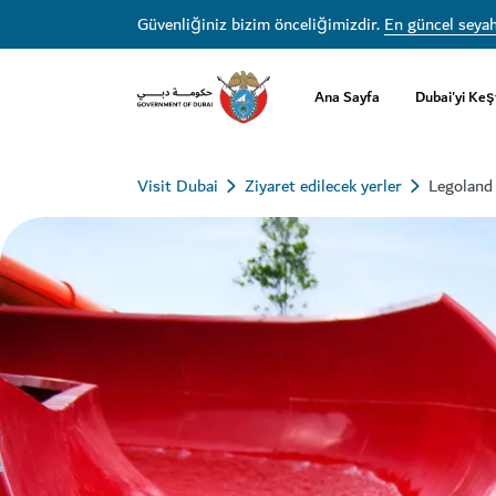
Güvenliğiniz bizim önceliğimizdir.
En güncel seyah
Ana Sayfa
Dubai'yi Keş
Visit Dubai
Ziyaret edilecek yerler
Legoland