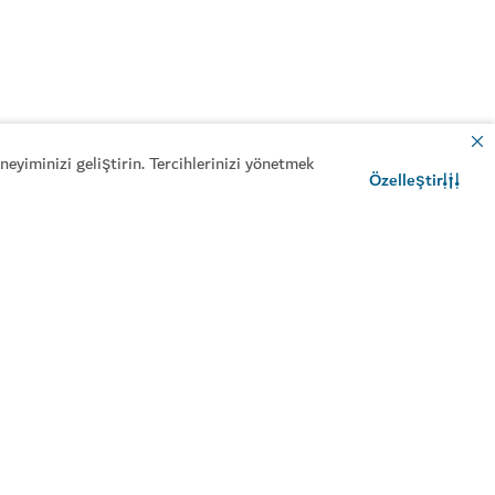
eyiminizi geliştirin. Tercihlerinizi yönetmek
Özelleştir
İletişim
WhatsApp sohbeti