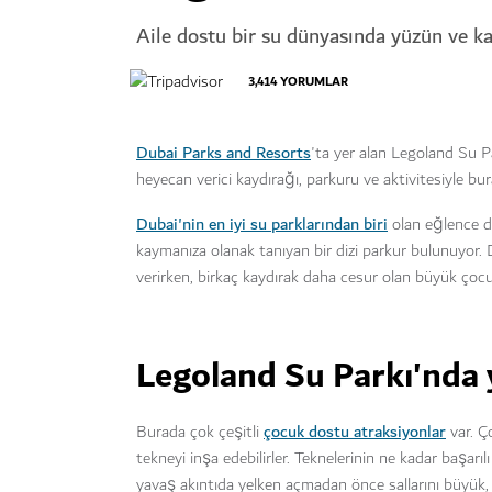
Aile dostu bir su dünyasında yüzün ve k
3,414
YORUMLAR
Dubai Parks and Resorts
'ta yer alan Legoland Su P
heyecan verici kaydırağı, parkuru ve aktivitesiyle b
Dubai'nin en iyi su parklarından biri
olan eğlence do
kaymanıza olanak tanıyan bir dizi parkur bulunuyor.
verirken, birkaç kaydırak daha cesur olan büyük çocu
Legoland Su Parkı'nda 
çocuk dostu atraksiyonlar
Burada çok çeşitli
var. Ç
tekneyi inşa edebilirler. Teknelerinin ne kadar başarı
yavaş akıntıda yelken açmadan önce sallarını büyük, 