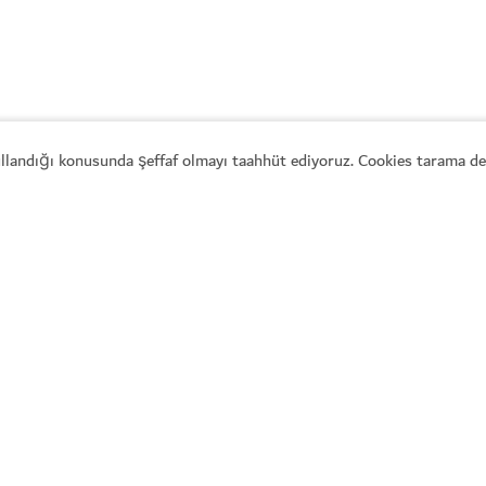
kullandığı konusunda şeffaf olmayı taahhüt ediyoruz. Cookies tarama den