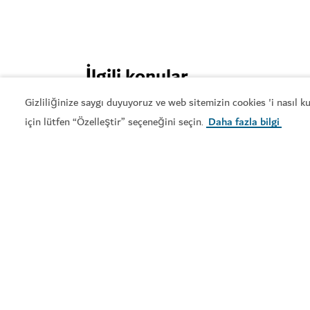
İlgili konular
Gizliliğinize saygı duyuyoruz ve web sitemizin cookies 'i nasıl 
#
Macera
#
Su Parkları
#
Aile
için lütfen “Özelleştir” seçeneğini seçin
Daha fazla bilgi
.