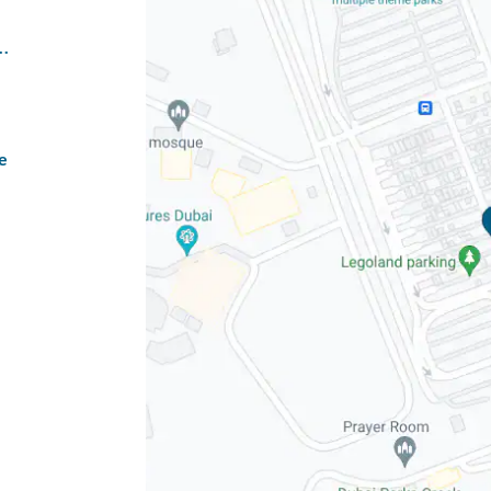
xplore/water-park/legoland-water-park/
e