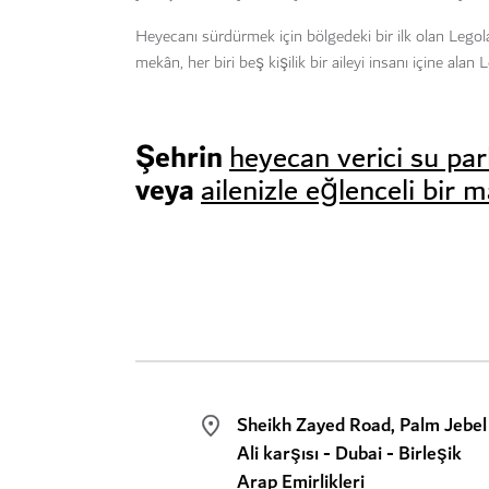
Heyecanı sürdürmek için bölgedeki bir ilk olan Lego
mekân, her biri beş kişilik bir aileyi insanı içine alan
Şehrin
heyecan verici su par
veya
ailenizle eğlenceli bir 
Sheikh Zayed Road, Palm Jebel
Ali karşısı - Dubai - Birleşik
Arap Emirlikleri