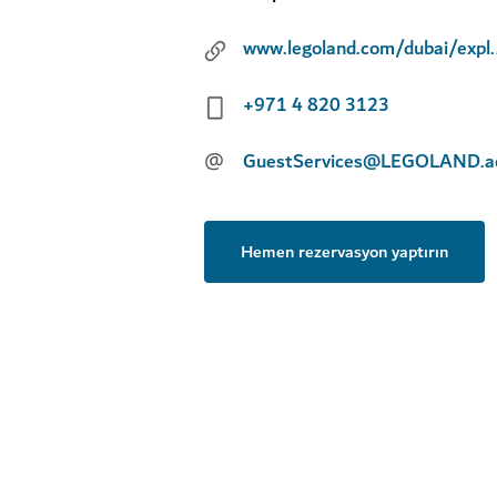
www.legoland.com/dubai/e
+971 4 820 3123
@
GuestServices@LEGOLAND.a
Hemen rezervasyon yaptırın