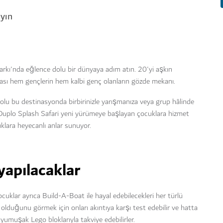
ayın
arkı'nda eğlence dolu bir dünyaya adım atın. 20'yi aşkın
urası hem gençlerin hem kalbi genç olanların gözde mekanı.
lu bu destinasyonda birbirinizle yarışmanıza veya grup hâlinde
 Duplo Splash Safari yeni yürümeye başlayan çocuklara hizmet
klara heyecanlı anlar sunuyor.
yapılacaklar
ocuklar ayrıca Build-A-Boat ile hayal edebilecekleri her türlü
lı olduğunu görmek için onları akıntıya karşı test edebilir ve hatta
yumuşak Lego bloklarıyla takviye edebilirler.