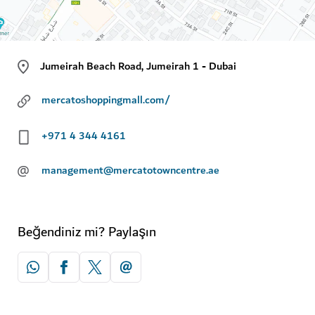
Jumeirah Beach Road, Jumeirah 1 - Dubai
mercatoshoppingmall.com/
+971 4 344 4161
@
management@mercatotowncentre.ae
Beğendiniz mi? Paylaşın