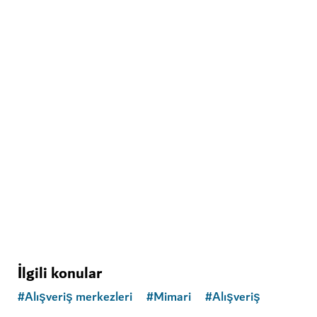
GÖRÜLECEK VE GEZILECEK YERLER
City Walk
Hem alışveriş hem de rekreasyon merkezi olarak
benzersiz
825
YORUMLAR
İlgili konular
#
Alışveriş merkezleri
#
Mimari
#
Alışveriş