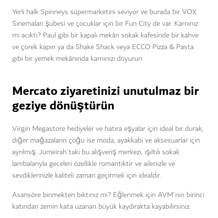
Yerli halk Spinneys süpermarketini seviyor ve burada bir VOX
Sinemaları şubesi ve çocuklar için bir Fun City de var. Karnınız
mı acıktı? Paul gibi bir kapalı mekân sokak kafesinde bir kahve
ve çörek kapın ya da Shake Shack veya ECCO Pizza & Pasta
gibi bir yemek mekânında karnınızı doyurun.
Mercato ziyaretinizi unutulmaz bir
geziye dönüştürün
Virgin Megastore hediyeler ve hatıra eşyalar için ideal bir durak;
diğer mağazaların çoğu ise moda, ayakkabı ve aksesuarlar için
ayrılmış. Jumeirah'taki bu alışveriş merkezi, ışıltılı sokak
lambalarıyla geceleri özellikle romantiktir ve ailenizle ve
sevdiklerinizle kaliteli zaman geçirmek için idealdir.
Asansöre binmekten bıktınız mı? Eğlenmek için AVM'nin birinci
katından zemin kata uzanan büyük kaydırakta kayabilirsiniz.