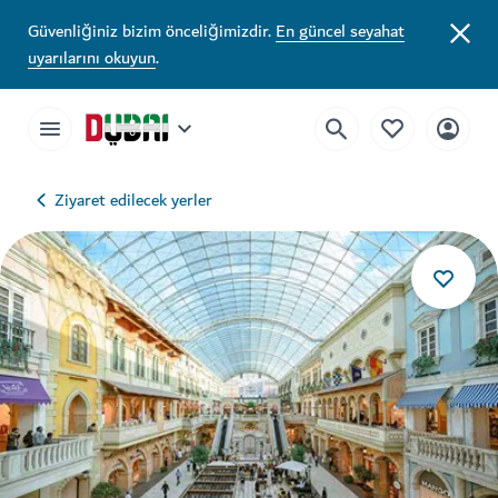
Güvenliğiniz bizim önceliğimizdir.
En güncel seyahat
uyarılarını okuyun
.
Ziyaret edilecek yerler