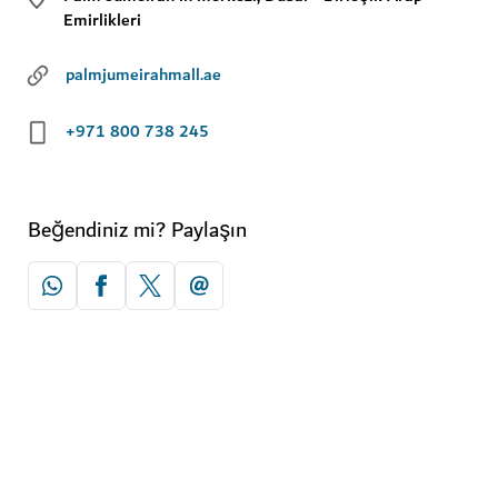
Emirlikleri
palmjumeirahmall.ae
+971 800 738 245
Beğendiniz mi? Paylaşın