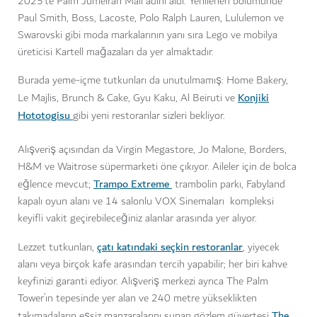
2025’te Palm Jumeirah Mall adını aldı. Yenilenen bölümünde
Paul Smith, Boss, Lacoste, Polo Ralph Lauren, Lululemon ve
Swarovski gibi moda markalarının yanı sıra Lego ve mobilya
üreticisi Kartell mağazaları da yer almaktadır.
Burada yeme-içme tutkunları da unutulmamış: Home Bakery,
Konjiki
Le Majlis, Brunch & Cake, Gyu Kaku, Al Beiruti ve
Hototogisu
gibi yeni restoranlar sizleri bekliyor.
Alışveriş açısından da Virgin Megastore, Jo Malone, Borders,
H&M ve Waitrose süpermarketi öne çıkıyor. Aileler için de bolca
Trampo Extreme
eğlence mevcut;
trambolin parkı, Fabyland
kapalı oyun alanı ve 14 salonlu VOX Sinemaları kompleksi
keyifli vakit geçirebileceğiniz alanlar arasında yer alıyor.
çatı katındaki seçkin restoranlar
Lezzet tutkunları,
, yiyecek
alanı veya birçok kafe arasından tercih yapabilir; her biri kahve
keyfinizi garanti ediyor. Alışveriş merkezi ayrıca The Palm
Tower’ın tepesinde yer alan ve 240 metre yükseklikten
The
takımadaların eşsiz manzaralarını sunan gözlem güvertesi