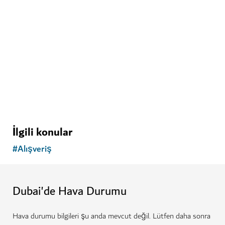
Waterfront Market (Balık Pazarı)
Maceracı gurmelerin mutlaka ziyaret etmesi gereken
bir pazar
129
YORUMLAR
İlgili konular
#
Alışveriş
Dubai'de Hava Durumu
Hava durumu bilgileri şu anda mevcut değil. Lütfen daha sonra