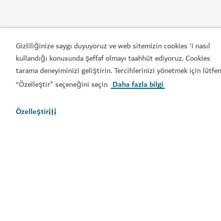
Gizliliğinize saygı duyuyoruz ve web sitemizin cookies 'i nasıl
kullandığı konusunda şeffaf olmayı taahhüt ediyoruz. Cookies
tarama deneyiminizi geliştirin. Tercihlerinizi yönetmek için lütfe
“Özelleştir” seçeneğini seçin
Daha fazla bilgi
.
Popüler bağlantılar
Özelleştir
Faydalı bilgiler
İlgili siteler
Kullanım şartları
Gizlilik Bildirimi
Çerez bildirimi
Site haritası