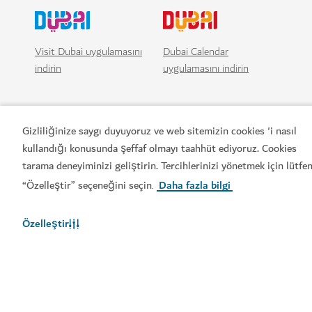
Visit Dubai uygulamasını
Dubai Calendar
indirin
uygulamasını indirin
Gizliliğinize saygı duyuyoruz ve web sitemizin cookies 'i nasıl
kullandığı konusunda şeffaf olmayı taahhüt ediyoruz. Cookies
tarama deneyiminizi geliştirin. Tercihlerinizi yönetmek için lütfe
“Özelleştir” seçeneğini seçin
Daha fazla bilgi
.
Özelleştir
Popüler bağlantılar
Faydalı bilgiler
İlgili siteler