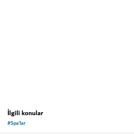
SPA’LAR
Anantara Spa
Rahatlatıcı bakımlar sunan geleneksel Türk hamamı
43
YORUMLAR
İlgili konular
#
Spa’lar