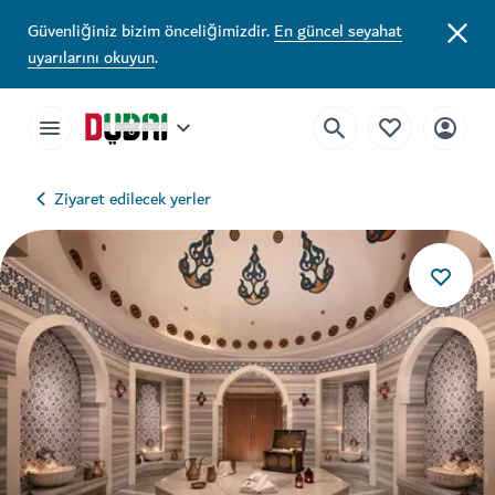
Güvenliğiniz bizim önceliğimizdir.
En güncel seyahat
uyarılarını okuyun
.
Ziyaret edilecek yerler