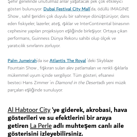
Şehir genelinde unutulmaz anlar yaşatacak pek çok etkileyici
Dubai Festival City Mall
gösteri bulunuyor.
’da, ödüllü IMAGINE
Show , sahil şeridini çok duyulu bir sahneye dönüştürüyor; dans
eden fıskiyeler, lazerler, ateş, ışıklar ve InterContinental binasının
cephesine yapılan projeksiyon eşliğinde birleşiyor. Ortaya çıkan
performans, Guinness Dünya Rekoru sahibi olup ölçek ve
yaratıcılık sınırlarını zorluyor.
Palm Jumeirah
Atlantis The Royal
’da ise
’deki Skyblaze
Fountain Show , fışkıran suları alev patlamaları ve renkli ışıklarla
mükemmel uyum içinde sergiliyor. Tüm gösteri, efsanevi
besteci Hans Zimmer ’ın
Diamond in the Desert
adlı yeni müzik
parçaları eşliğinde sunuluyor.
’ye giderek, akrobasi, hava
Al Habtoor City
gösterileri ve su efektlerini bir araya
getiren
adlı muhteşem canlı aile
La Perle
gösterisini izleyebilirsiniz.