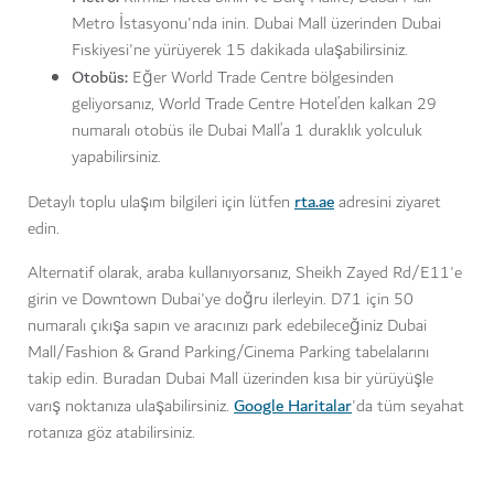
Metro İstasyonu'nda inin. Dubai Mall üzerinden Dubai
Fıskiyesi'ne yürüyerek 15 dakikada ulaşabilirsiniz.
Otobüs:
Eğer World Trade Centre bölgesinden
geliyorsanız, World Trade Centre Hotel’den kalkan 29
numaralı otobüs ile Dubai Mall’a 1 duraklık yolculuk
yapabilirsiniz.
rta.ae
Detaylı toplu ulaşım bilgileri için lütfen
adresini ziyaret
edin.
Alternatif olarak, araba kullanıyorsanız, Sheikh Zayed Rd/E11'e
girin ve Downtown Dubai'ye doğru ilerleyin. D71 için 50
numaralı çıkışa sapın ve aracınızı park edebileceğiniz Dubai
Mall/Fashion & Grand Parking/Cinema Parking tabelalarını
takip edin. Buradan Dubai Mall üzerinden kısa bir yürüyüşle
Google Haritalar
varış noktanıza ulaşabilirsiniz.
'da tüm seyahat
rotanıza göz atabilirsiniz.