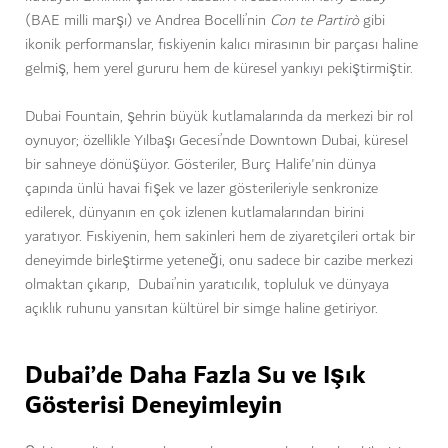
(BAE milli marşı) ve Andrea Bocelli’nin
Con te Partirò
gibi
ikonik performanslar, fıskiyenin kalıcı mirasının bir parçası haline
gelmiş, hem yerel gururu hem de küresel yankıyı pekiştirmiştir.
Dubai Fountain, şehrin büyük kutlamalarında da merkezi bir rol
oynuyor; özellikle Yılbaşı Gecesi’nde Downtown Dubai, küresel
bir sahneye dönüşüyor. Gösteriler, Burç Halife'nin dünya
çapında ünlü havai fişek ve lazer gösterileriyle senkronize
edilerek, dünyanın en çok izlenen kutlamalarından birini
yaratıyor. Fıskiyenin, hem sakinleri hem de ziyaretçileri ortak bir
deneyimde birleştirme yeteneği, onu sadece bir cazibe merkezi
olmaktan çıkarıp, Dubai’nin yaratıcılık, topluluk ve dünyaya
açıklık ruhunu yansıtan kültürel bir simge haline getiriyor.
Dubai’de Daha Fazla Su ve Işık
Gösterisi Deneyimleyin