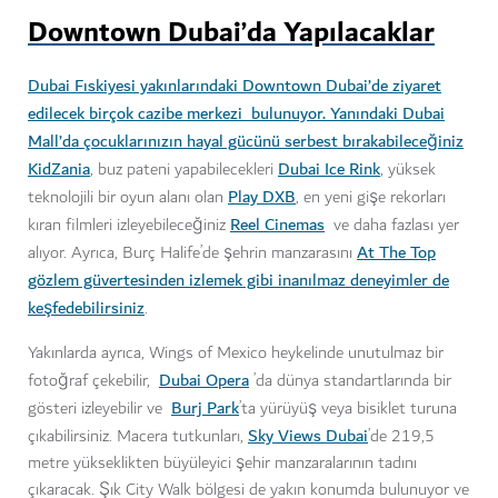
Downtown Dubai’da Yapılacaklar
Dubai Fıskiyesi yakınlarındaki Downtown Dubai’de ziyaret
edilecek birçok cazibe merkezi bulunuyor. Yanındaki Dubai
Mall’da çocuklarınızın hayal gücünü serbest bırakabileceğiniz
KidZania
Dubai Ice Rink
, buz pateni yapabilecekleri
, yüksek
Play DXB
teknolojili bir oyun alanı olan
, en yeni gişe rekorları
Reel Cinemas
kıran filmleri izleyebileceğiniz
ve daha fazlası yer
At The Top
alıyor. Ayrıca, Burç Halife’de şehrin manzarasını
gözlem güvertesinden izlemek gibi inanılmaz deneyimler de
keşfedebilirsiniz
.
Yakınlarda ayrıca, Wings of Mexico heykelinde unutulmaz bir
Dubai Opera
fotoğraf çekebilir,
’da dünya standartlarında bir
Burj Park
gösteri izleyebilir ve
’ta yürüyüş veya bisiklet turuna
Sky Views Dubai
çıkabilirsiniz. Macera tutkunları,
’de 219,5
metre yükseklikten büyüleyici şehir manzaralarının tadını
çıkaracak. Şık City Walk bölgesi de yakın konumda bulunuyor ve