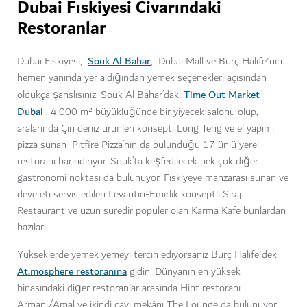
Dubai Fıskiyesi Civarındaki
Restoranlar
Souk Al Bahar
Dubai Fıskiyesi,
, Dubai Mall ve Burç Halife'nin
hemen yanında yer aldığından yemek seçenekleri açısından
Time Out Market
oldukça şanslısınız. Souk Al Bahar’daki
Dubai
, 4.000 m² büyüklüğünde bir yiyecek salonu olup,
aralarında Çin deniz ürünleri konsepti Long Teng ve el yapımı
pizza sunan Pitfire Pizza’nın da bulunduğu 17 ünlü yerel
restoranı barındırıyor. Souk’ta keşfedilecek pek çok diğer
gastronomi noktası da bulunuyor. Fıskiyeye manzarası sunan ve
deve eti servis edilen Levantin-Emirlik konseptli Siraj
Restaurant ve uzun süredir popüler olan Karma Kafe bunlardan
bazıları.
Yükseklerde yemek yemeyi tercih ediyorsanız Burç Halife'deki
At.mosphere restoranına
gidin. Dünyanın en yüksek
binasındaki diğer restoranlar arasında Hint restoranı
Armani/Amal ve ikindi çayı mekânı The Lounge da bulunuyor.