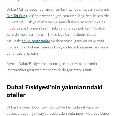
Dubai Mall da seçici gurmeler için bir hazinedir. Tayvan restoranı
Din Tai Fung
, diğer lezzetlerin yanı sıra
xiao long bao
ile şehirde
ün kazandı. Fıskiye manzarasına sahip İtalyan restoranı Gia'da
moda ve gastronomi keyifli şekilde bir araya gelirken, Novikov
Cafe de mola vermek için şık ve klas bir mekândır. Dubai
en iyi restoranlar
Mall'daki
ve denenmesi gereken en iyi tatlı
noktaları dâhil olmak üzere çok sayıda lezzetli seçenek hakkında
daha fazla bilgi edinin.
Ayrıca, Dubai Fıskiyesi’nin muhteşem manzarasına sahip
restoranları gösteren rehberimize de göz atabilirsiniz.
Dubai Fıskiyesi'nin yakınlarındaki
oteller
Dubai Fıskiyesi, Downtown Dubai'de her türlü ihtiyaca ve
bütçeye uygun çok sayıda otele yakın bulunuyor. Address Dubai