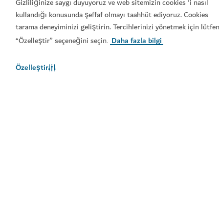
Gizliliğinize saygı duyuyoruz ve web sitemizin cookies 'i nasıl
Kullanım şartları
Gizlilik Bildirimi
kullandığı konusunda şeffaf olmayı taahhüt ediyoruz. Cookies
Çerez bildirimi
Hemen rezervasyon yaptırın
tarama deneyiminizi geliştirin. Tercihlerinizi yönetmek için lütfe
Site haritası
“Özelleştir” seçeneğini seçin
Daha fazla bilgi
.
Telif Hakkı © 2025. Bu site Ekonomi ve Turizm Bakanlığı
himayesinde işletilmektedir.
Özelleştir
Site son güncelleme tarihi: [2026/08/07]
Bu site reCAPTCHA ile korunmaktadır ve Google
Gizlilik
Politikası
ve
Hizmet Şartları
geçerlidir.