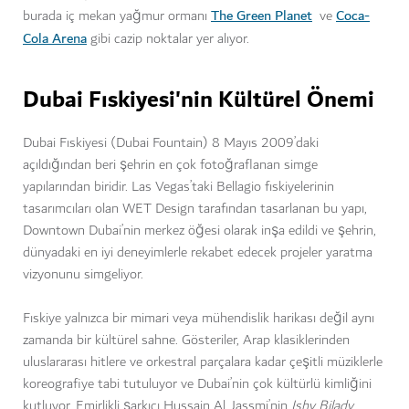
The Green Planet
Coca-
burada iç mekan yağmur ormanı
ve
Cola Arena
gibi cazip noktalar yer alıyor.
Dubai Fıskiyesi'nin Kültürel Önemi
Dubai Fıskiyesi (Dubai Fountain) 8 Mayıs 2009’daki
açıldığından beri şehrin en çok fotoğraflanan simge
yapılarından biridir. Las Vegas’taki Bellagio fıskiyelerinin
tasarımcıları olan WET Design tarafından tasarlanan bu yapı,
Downtown Dubai’nin merkez öğesi olarak inşa edildi ve şehrin,
dünyadaki en iyi deneyimlerle rekabet edecek projeler yaratma
vizyonunu simgeliyor.
Fıskiye yalnızca bir mimari veya mühendislik harikası değil aynı
zamanda bir kültürel sahne. Gösteriler, Arap klasiklerinden
uluslararası hitlere ve orkestral parçalara kadar çeşitli müziklerle
koreografiye tabi tutuluyor ve Dubai’nin çok kültürlü kimliğini
kutluyor. Emirlikli şarkıcı Hussain Al Jassmi’nin
Ishy Bilady