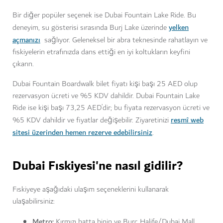
Bir diğer popüler seçenek ise Dubai Fountain Lake Ride. Bu
yelken
deneyim, su gösterisi sırasında Burj Lake üzerinde
açmanızı
sağlıyor. Geleneksel bir abra teknesinde rahatlayın ve
fıskiyelerin etrafınızda dans ettiği en iyi koltukların keyfini
çıkarın.
Dubai Fountain Boardwalk bilet fiyatı kişi başı 25 AED olup
rezervasyon ücreti ve %5 KDV dahildir. Dubai Fountain Lake
Ride ise kişi başı 73,25 AED’dir; bu fiyata rezervasyon ücreti ve
resmî web
%5 KDV dahildir ve fiyatlar değişebilir. Ziyaretinizi
sitesi üzerinden hemen rezerve edebilirsiniz
.
Dubai Fıskiyesi'ne nasıl gidilir?
Fıskiyeye aşağıdaki ulaşım seçeneklerini kullanarak
ulaşabilirsiniz:
Metro:
Kırmızı hatta binin ve Burç Halife/Dubai Mall