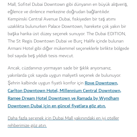
Mall, Sofitel Dubai Downtown gibi dünyanın en büyük alışveriş,
eğlence ve dinlence merkezine doğrudan bağlantılıdır.
Kempinski Central Avenue Dubai, fıskiyeden bir taş atımı
uzaklıkta bulunurken Palace Downtown, harekete çok yakın bir
başka harika üst düzey seçenek sunuyor. The Dubai EDITION,
The St Regis Downtown Dubai ve Burç Halife içinde bulunan
Armani Hotel gibi diğer mükemmel seçeneklerle birlikte bölgede
bol sayıda beş yıldızlı tesis mevcut.
Ancak, cüzdanınızı yormayan sade bir şıklık arıyorsanız,
yakınlarda çok sayıda uygun maliyetli seçenek de bulunuyor.
Rove Downtown,
Şehrin kalbinde uygun fiyatlı konfor için
Carlton Downtown Hotel, Millennium Central Downtown,
Ramee Dream Hotel Downtown ve Ramada by Wyndham
Downtown Dubai için en güncel fiyatlara göz atın.
Daha fazla seçenek için Dubai Mall yakınındaki en iyi oteller
rehberimize göz atın.