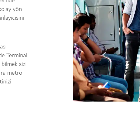
nelinde
kolay yön
nlayıcısını
ası
de Terminal
bilmek sizi
nra metro
inizi