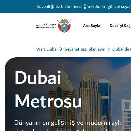
Güvenliğiniz bizim önceliğimizdir.
En güncel seyah
Ana Sayfa
Dubai'yi Keş
Visit Dubai
Seyahatinizi planlayın
Dubai'de 
Dubai
Metrosu
Dünyanın en gelişmiş ve modern raylı