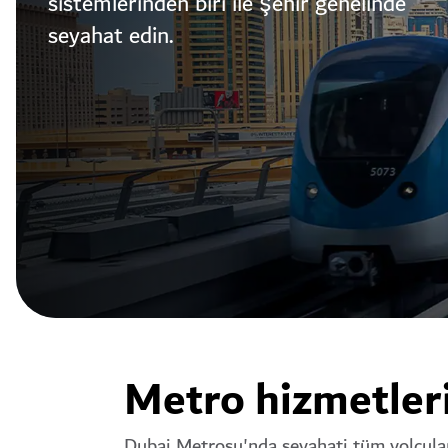
sistemlerinden biri ile şehir genelinde
seyahat edin.
Metro hizmetler
Dubai Metrosu'nda seyahati tüm yolcular i