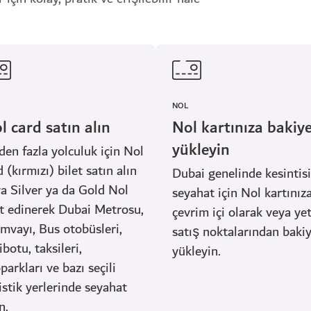
NOL
l card satın alın
Nol kartınıza bakiy
yükleyin
den fazla yolculuk için Nol
 (kırmızı) bilet satın alın
Dubai genelinde kesintisi
a Silver ya da Gold Nol
seyahat için Nol kartınız
t edinerek Dubai Metrosu,
çevrim içi olarak veya yet
mvayı, Bus otobüsleri,
satış noktalarından baki
ibotu, taksileri,
yükleyin.
parkları ve bazı seçili
istik yerlerinde seyahat
n.