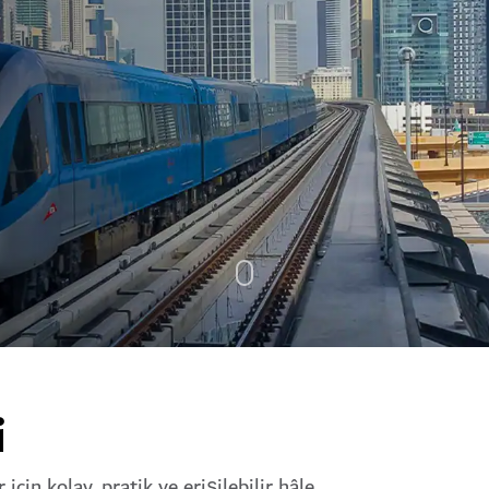
i
çin kolay, pratik ve erişilebilir hâle