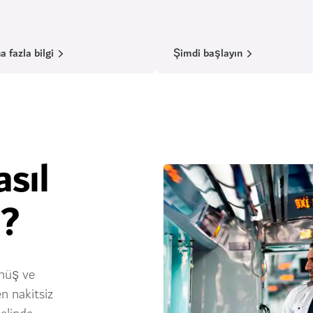
 fazla bilgi
Şimdi başlayın
sıl
m?
önüş ve
en nakitsiz