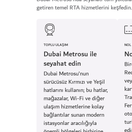
getiren temel RTA hizmetlerini keşfedin.
TOPLU ULAŞIM
NOL
Dubai Metrosu ile
No
seyahat edin
Bir
Red
Dubai Metrosu’nun
vey
sürücüsüz Kırmızı ve Yeşil
kar
hatlarını kullanın; bu hatlar,
Tra
mağazalar, Wi-Fi ve diğer
Fer
ulaşım hizmetlerine kolay
oto
bağlantılar sunan modern
tur
istasyonlar aracılığıyla
edi
önemli bölgeleri birbirine