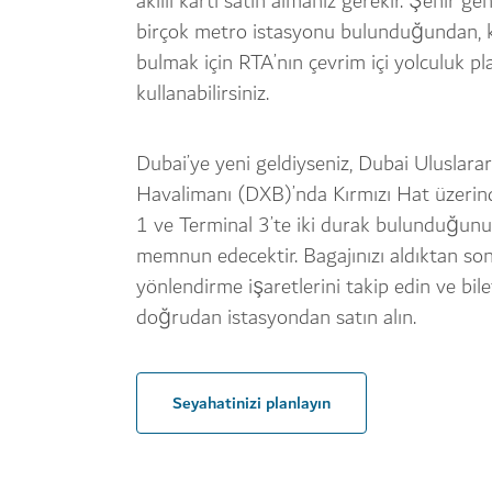
akıllı kartı satın almanız gerekir. Şehir ge
birçok metro istasyonu bulunduğundan, 
bulmak için RTA’nın çevrim içi yolculuk pla
kullanabilirsiniz.
Dubai’ye yeni geldiyseniz, Dubai Uluslarar
Havalimanı (DXB)’nda Kırmızı Hat üzerin
1 ve Terminal 3’te iki durak bulunduğunu 
memnun edecektir. Bagajınızı aldıktan so
yönlendirme işaretlerini takip edin ve bilet
doğrudan istasyondan satın alın.
Seyahatinizi planlayın