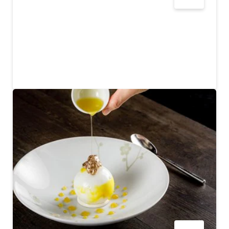
YIYECEK VE İÇECEK
Tanor Lahm
Hatta'da geleneksel Emirlik yemeklerinin tadını çıkarın
$
17
YORUMLAR