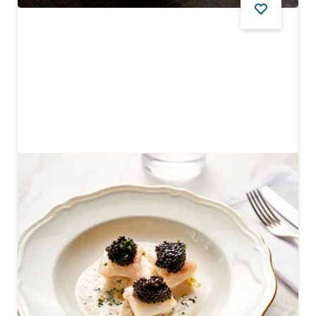
YIYECEK VE İÇECEK
Nobu
Kendinizi Nobu Matsuhisa'nın modern mutfağında
şımartın
$$$$
768
YORUMLAR