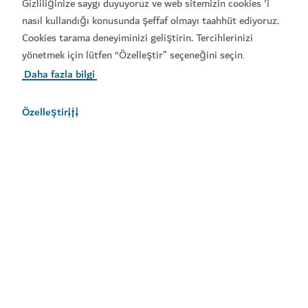
Gizliliğinize saygı duyuyoruz ve web sitemizin cookies 'i
Popüler bağlantılar
nasıl kullandığı konusunda şeffaf olmayı taahhüt ediyoruz.
Cookies tarama deneyiminizi geliştirin. Tercihlerinizi
Faydalı bilgiler
yönetmek için lütfen “Özelleştir” seçeneğini seçin
.
Daha fazla bilgi
İlgili siteler
Özelleştir
Kullanım şartları
Gizlilik Bildirimi
Çerez bildirimi
Site haritası
Telif Hakkı © 2025. Bu site Ekonomi ve Turizm Bakanlığı
himayesinde işletilmektedir.
Site son güncelleme tarihi: [2026/08/06]
Bu site reCAPTCHA ile korunmaktadır ve Google
Gizlilik
Politikası
ve
Hizmet Şartları
geçerlidir.