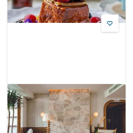
YIYECEK VE İÇECEK
Cocoa Room
Cocoa Room'da yeni bir kahvaltı ve brunch yaklaşımı ile
tanışın
$$ - $$$
81
YORUMLAR