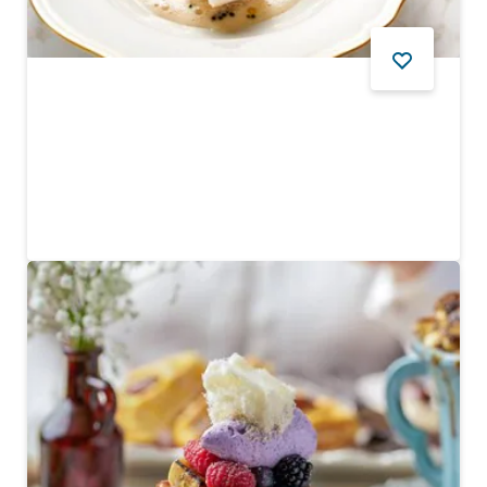
Il Ristorante - Niko Romito
Seçkin bir ortamda imza niteliğinde İtalyan yemekleri
$$$$
148
YORUMLAR