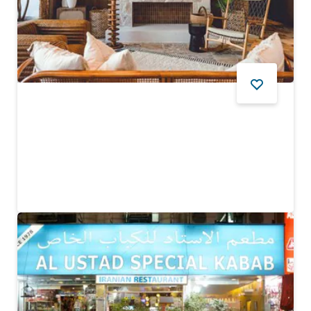
YIYECEK VE İÇECEK
Canary Club
New Dubai'de Batı Yakası esintileri
$$ - $$$
167
YORUMLAR