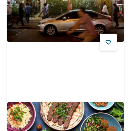
YIYECEK VE İÇECEK
Al Ustad Special Kabab
Bir akşam yemeği için Bur Dubai'deki bu popüler İran
lokantasına uğrayın
$
244
YORUMLAR