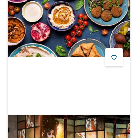
YIYECEK VE İÇECEK
Al Hallab Restaurant & Sweets
Favori Lübnan yemeklerinizi ve Arap tatlılarınızı bulun
$$ - $$$
489
YORUMLAR