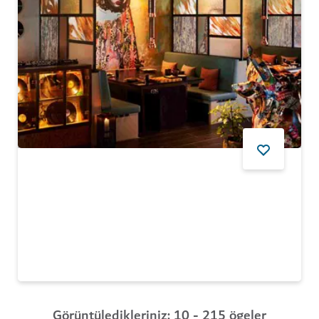
YIYECEK VE İÇECEK
Smoki Moto
Sahil manzaralı birinci sınıf bir Kore et lokantası
$$$$
418
YORUMLAR
Görüntüledikleriniz: 10 - 215 ögeler