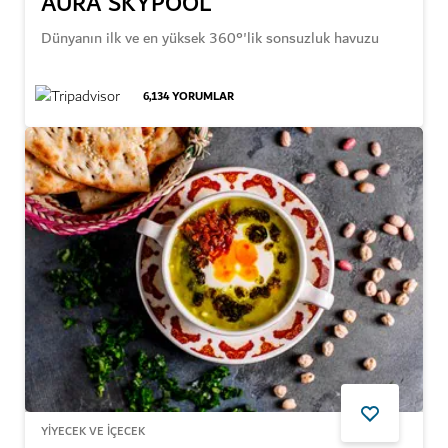
AURA SKYPOOL
Dünyanın ilk ve en yüksek 360°'lik sonsuzluk havuzu
6,134
YORUMLAR
YIYECEK VE İÇECEK