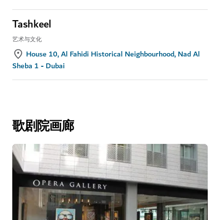
Tashkeel
艺术与文化
House 10, Al Fahidi Historical Neighbourhood, Nad Al
Sheba 1 - Dubai
歌剧院画廊