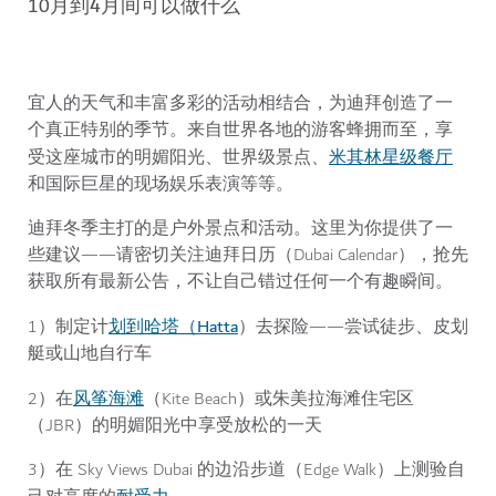
10月到4月间可以做什么
宜人的天气和丰富多彩的活动相结合，为迪拜创造了一
个真正特别的季节。来自世界各地的游客蜂拥而至，享
米其林星级餐厅
受这座城市的明媚阳光、世界级景点、
和国际巨星的现场娱乐表演等等。
迪拜冬季主打的是户外景点和活动。这里为你提供了一
些建议——请密切关注迪拜日历（Dubai Calendar），抢先
获取所有最新公告，不让自己错过任何一个有趣瞬间。
划到哈塔（Hatta
1）制定计
）去探险——尝试徒步、皮划
艇或山地自行车
风筝海滩
2）在
（Kite Beach）或朱美拉海滩住宅区
（JBR）的明媚阳光中享受放松的一天
3）在 Sky Views Dubai 的边沿步道（Edge Walk）上测验自