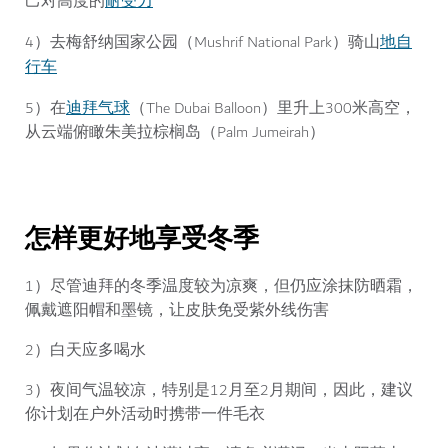
耐受力
己对高度的
地自
4）去梅舒纳国家公园（Mushrif National Park）骑山
行车
迪拜气球
5）在
（The Dubai Balloon）里升上300米高空，
从云端俯瞰朱美拉棕榈岛（Palm Jumeirah）
怎样更好地享受冬季
1）尽管迪拜的冬季温度较为凉爽，但仍应涂抹防晒霜，
佩戴遮阳帽和墨镜，让皮肤免受紫外线伤害
2）白天应多喝水
3）夜间气温较凉，特别是12月至2月期间，因此，建议
你计划在户外活动时携带一件毛衣