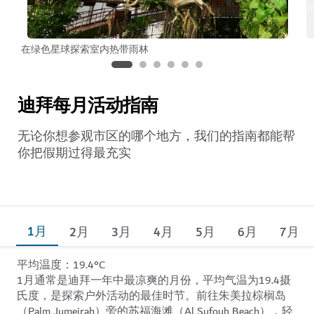
在绿色星球探索室内热带雨林
迪拜每月活动指南
无论你想参观市区的哪个地方，我们的指南都能帮
你把假期过得最充实
1月
2月
3月
4月
5月
6月
7月
平均温度：19.4°C
1月通常是迪拜一年中最凉爽的月份，平均气温为19.4摄
氏度，是探索户外活动的最佳时节。前往朱美拉棕榈岛
（Palm Jumeirah）旁的苏福海滩（Al Sufouh Beach），轻