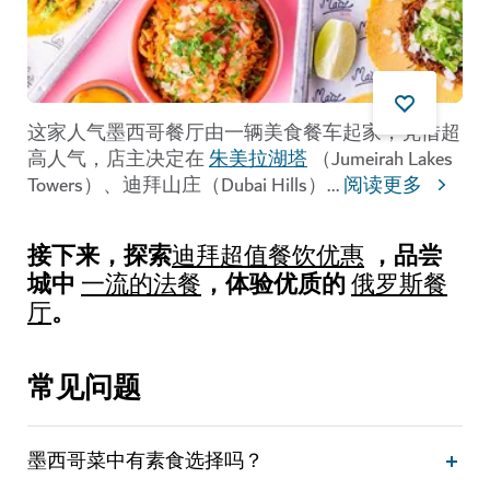
这家人气墨西哥餐厅由一辆美食餐车起家，凭借超
高人气，店主决定在
朱美拉湖塔
（Jumeirah Lakes
Towers）、迪拜山庄（Dubai Hills）
...
阅读更多
接下来，探索
，品尝
迪拜超值餐饮优惠
城中
，体验优质的
一流的法餐
俄罗斯餐
。
厅
常见问题
墨西哥菜中有素食选择吗？