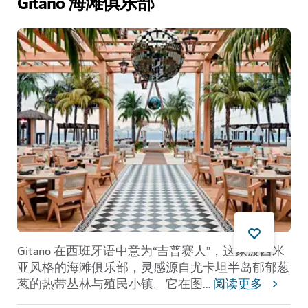
Gitano 海滩俱乐部
Gitano 在西班牙语中意为“吉普赛人”，这家波西米
亚风格的海滩俱乐部，灵感源自尤卡坦半岛郁郁葱
葱的热带丛林与殖民小镇。它在图
...
阅读更多