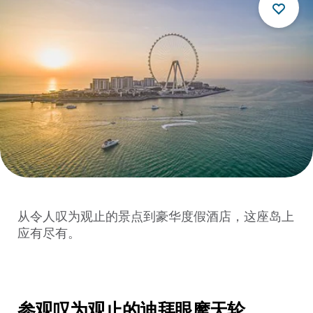
从令人叹为观止的景点到豪华度假酒店，这座岛上
应有尽有。
参观叹为观止的迪拜眼摩天轮