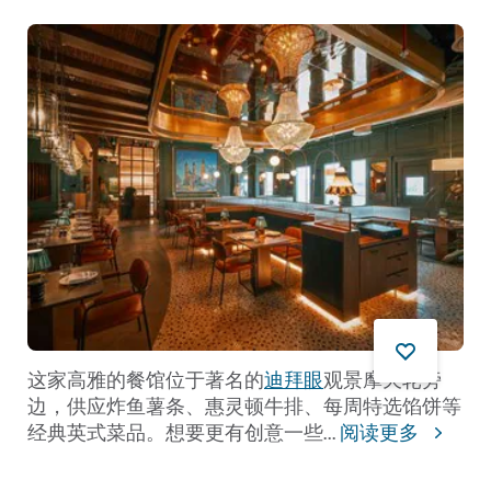
这家高雅的餐馆位于著名的
迪拜眼
观景摩天轮旁
边，供应炸鱼薯条、惠灵顿牛排、每周特选馅饼等
经典英式菜品。想要更有创意一些
...
阅读更多