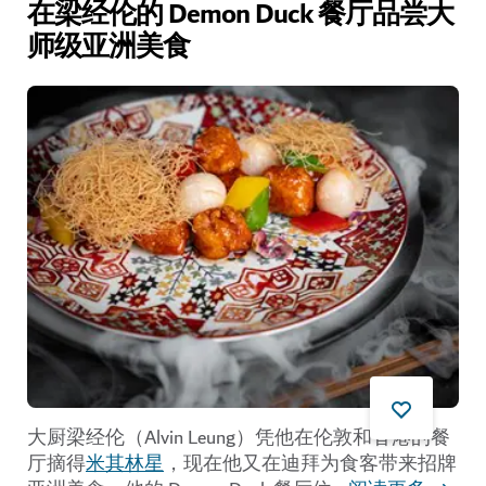
在梁经伦的 Demon Duck 餐厅品尝大
师级亚洲美食
大厨梁经伦（Alvin Leung）凭他在伦敦和香港的餐
厅摘得
米其林星
，现在他又在迪拜为食客带来招牌