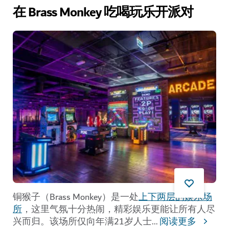
在 Brass Monkey 吃喝玩乐开派对
铜猴子（Brass Monkey）是一处
上下两层的娱乐场
所
，这里气氛十分热闹，精彩娱乐更能让所有人尽
兴而归。该场所仅向年满21岁人士
...
阅读更多