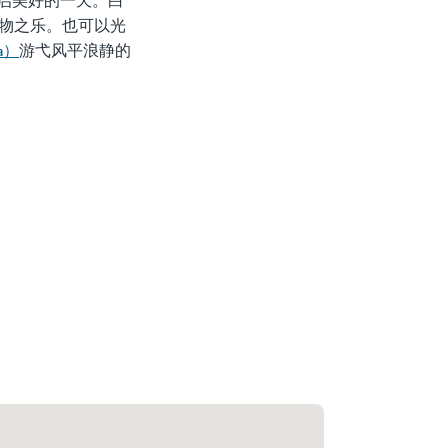
启美好的一天。白
物之乐。也可以光
a）
游弋风平浪静的