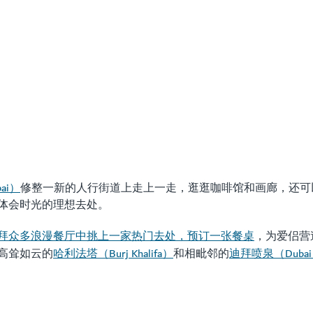
写迪拜爱情故事
ai）
修整一新的人行街道上走上一走，逛逛咖啡馆和画廊，还可
体会时光的理想去处。
拜众多浪漫餐厅中挑上一家热门去处，预订一张餐桌
，为爱侣营
哈利法塔（Burj Khalifa）
迪拜喷泉（Dubai F
高耸如云的
和相毗邻的