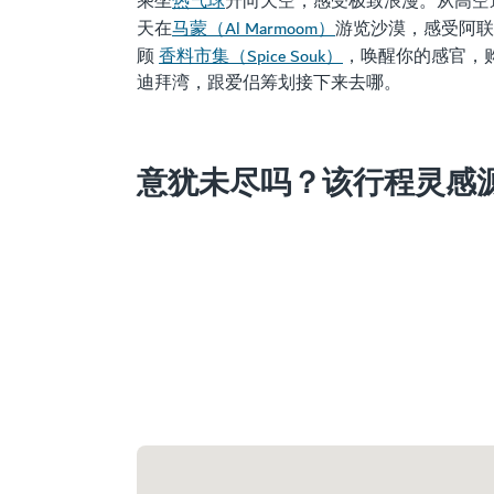
热气球
乘坐
升向天空，感受极致浪漫。从高空
马蒙（Al Marmoom）
天在
游览沙漠，感受阿联
香料市集（Spice Souk）
顾
，唤醒你的感官，
迪拜湾，跟爱侣筹划接下来去哪。
意犹未尽吗？该行程灵感