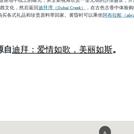
追逐地平线上的曙光，从全新视角欣赏一望无垠的沙漠盛景，开
迪拜湾（Dubai Creek）
酋文化，然后返回
，在古色古香中体验购
阿布拉船（abr
购买各式礼品和珍贵原料带回家。黄昏时可以乘坐
源自
。
迪拜：爱情如歌，美丽如斯
6