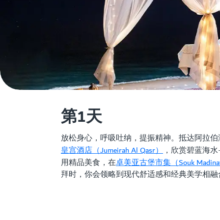
第1天
放松身心，呼吸吐纳，提振精神。抵达阿拉伯湾（A
皇宫酒店（Jumeirah Al Qasr）
，欣赏碧蓝海水
卓美亚古堡市集（Souk Madinat 
用精品美食，在
拜时，你会领略到现代舒适感和经典美学相融