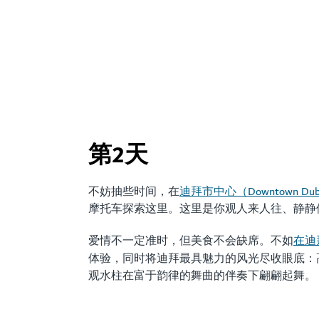
在卓美亚皇宫酒店书
第2天
迪拜市中心（Downtown Dub
不妨抽些时间，在
摩托车探索这里。这里是你观人来人往、静静
在迪
爱情不一定准时，但美食不会缺席。不如
体验，同时将迪拜最具魅力的风光尽收眼底：
观水柱在富于韵律的舞曲的伴奏下翩翩起舞。