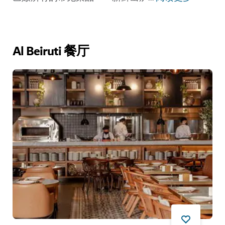
Al Beiruti 餐厅