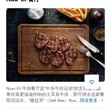
Nusr-Et 牛排餐厅是“中东牛排运动”的支持者，如
果你喜爱滋滋作响的土耳其牛排，那可得去这家餐
馆试试水。“撒盐哥”（Salt Bae）Nus
...
阅读更多