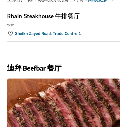
Rhain Steakhouse 牛排餐厅
饮食
Sheikh Zayed Road, Trade Centre 1
迪拜 Beefbar 餐厅