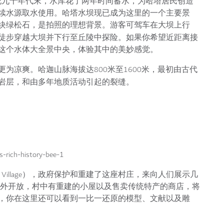
纪九十年代末，水库花了两年时间蓄水，为哈塔居民创造
续水源取水使用。哈塔水坝现已成为这里的一个主要景
块绿松石，是拍照的理想背景。游客可驾车在大坝上行
徒步穿越大坝并下行至丘陵中探险。如果你希望近距离接
这个水体大全景中央，体验其中的美妙感觉。
为凉爽。哈迦山脉海拔达800米至1600米，最初由古代
岩层，和由多年地质活动引起的裂缝。
age Village），政府保护和重建了这座村庄，来向人们展示几
对外开放，村中有重建的小屋以及售卖传统特产的商店，将
，你在这里还可以看到一比一还原的模型、文献以及雕