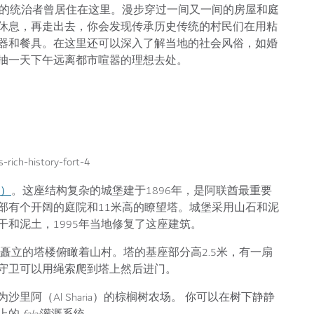
的统治者曾居住在这里。漫步穿过一间又一间的房屋和庭
休息，再走出去，你会发现传承历史传统的村民们在用粘
器和餐具。在这里还可以深入了解当地的社会风俗，如婚
抽一天下午远离都市喧嚣的理想去处。
t）
。这座结构复杂的城堡建于1896年，是阿联酋最重要
部有个开阔的庭院和11米高的瞭望塔。城堡采用山石和泥
和泥土，1995年当地修复了这座建筑。
高矗立的塔楼俯瞰着山村。塔的基座部分高2.5米，有一扇
守卫可以用绳索爬到塔上然后进门。
阿（Al Sharia）的棕榈树农场。 你可以在树下静静