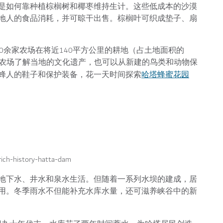
是如何靠种植棕榈树和椰枣维持生计。这些低成本的沙漠
地人的食品消耗，并可晾干出售。棕榈叶可织成垫子、扇
0余家农场在将近140平方公里的耕地（占土地面积的
小农场了解当地的文化遗产，也可以从新建的鸟类和动物保
哈塔蜂蜜花园
蜂人的鞋子和保护装备，花一天时间探索
地下水、井水和泉水生活。但随着一系列水坝的建成，居
用。冬季雨水不但能补充水库水量，还可滋养峡谷中的新