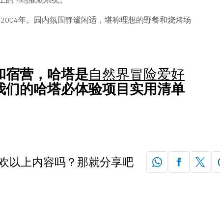
上的
falaj
灌溉系统。
2004年。园内氛围静谧闲适，堪称理想的野餐和烧烤场
和宿营，哈塔是
自然界冒险爱好
我们的哈塔必体验项目实用清单
欢以上内容吗？那就分享吧