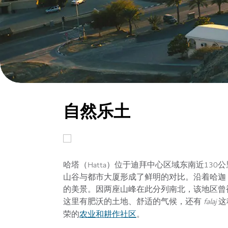
自然乐土
哈塔（Hatta）位于迪拜中心区域东南近130
山谷与都市大厦形成了鲜明的对比。沿着哈迦（
的美景。因两座山峰在此分列南北，该地区曾
这里有肥沃的土地、舒适的气候，还有
falaj
这
农业和耕作社区
荣的
。