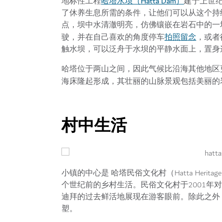
哈塔水坝（Hatta Dam）
地标性工程
建于上世
了休养生息所需的条件，让他们可以从这个持
点，坝中水清澈明亮，仿佛镶嵌在岩石中的一
拍照留念
驶，并在自己喜欢的角度停车
，或者
触水坝，可以泛舟于水坝的平静水面上，置身
哈塔位于两山之间，因此气候比沿海其他地区更
海床隆起形成，其壮丽的山脉景观包括美丽的
村中生活
小镇的中心是 哈塔民俗文化村（Hatta Herit
个世纪前的乡村生活。民俗文化村于2001年
迪拜的过去鲜活地展现在游客眼前。除此之外
塑。