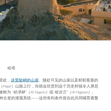
这里陡峭的山崖
公里处，
、随处可见的山泉以及郁郁葱葱的
Hajar）山脉上行，你就会欣赏到这个历史村镇令人屏息
被称为
“哈泽林”（Al Hajerin）
或
“哈吉兰”（Al Hajeran）
。
种古老的灌溉系统——这些有利条件曾在此共同哺育着繁