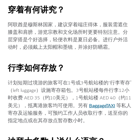
穿着有何讲究？
阿联酋是穆斯林国家，建议穿着端庄得体，服装需遮住
膝盖和肩膀，游览宗教和文化场所时更要特别注意。分
层穿搭是个好选择，轻便衣料是夏日必备。进行户外活
动时，必须戴上太阳帽和墨镜，并涂好防晒霜。
行李如何存放？
计划短期过境游的旅客可在1号或3号航站楼的“行李寄存”
（left luggage）设施寄存箱包。3号航站楼每件行李12小
时收费 AED 35（约10美元），1号航站楼 AED 40（约11
BaggageTAXI
美元），抵离港旅客均可使用。另有
等私人
寄存及运输服务，可预约工作人员收取行李，送至你的
指定地点或在其存放点暂存数小时。