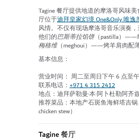
Tagine 餐厅提供地道的摩洛哥
厅位于
迪拜皇家幻境 One&Only 唯
风情。不仅有现场摩洛哥音乐演奏，
他们的
巴斯蒂拉馅饼
（pastill
梅格维
（meghoui）——烤羊肩肉
基本信息：
营业时间：
周二至周日下午 6 点至午
联系电话：
+971 4 315 2412
地点：
迪拜萨勒曼·本·阿卜杜勒阿齐兹·
推荐菜品：
本地产石斑鱼海鲜塔吉锅（hamm
chicken stew）
Tagine 餐厅