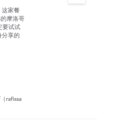
。这家餐
满浓郁的摩洛哥
定要试试
份分享的
（rafissa