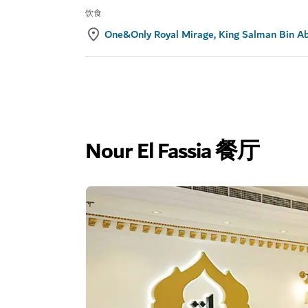
饮食
One&Only Royal Mirage, King Salman Bin Ab
Nour El Fassia 餐厅