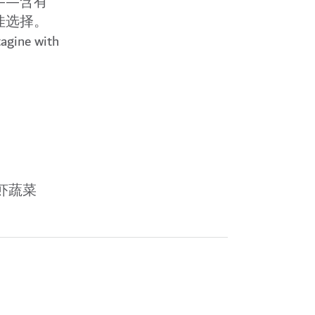
——含有
佳选择。
ine with
酿鲜虾蔬菜