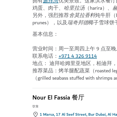
拥有
迪拜湾
优美景致。这家滨水餐厅
鸡蛋、肉干、
哈里拉汤
（harira）、
另外，强烈推荐
舍莫拉香料
炖牛肝（bee
prunes），以及
瑞奇邦德
椰子雪球饼干（ric
基本信息：
营业时间：
周一至周四上午 9 点至晚上
联系电话：
+971 4 326 9114
地点：
迪拜哈姆里亚地区，柏迪拜，阿
推荐菜品：
烤羊腿配蔬菜（roasted le
（grilled seabass stuffed with shrimps 
Nour El Fassia 餐厅
饮食
1 Marsa, 17 Al Seef Street, Bur Dubai, Al