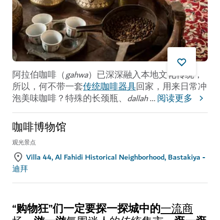
阿拉伯咖啡（
gahwa
）已深深融入本地文化传统，
所以，何不带一套
传统咖啡器具
回家，用来日常冲
泡美味咖啡？特殊的长颈瓶、
dallah
...
阅读更多
咖啡博物馆
观光景点
Villa 44, Al Fahidi Historical Neighborhood, Bastakiya -
迪拜
“购物狂”们一定要探一探城中的
一流商