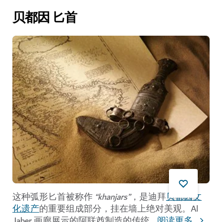
贝都因 匕首
这种弧形匕首被称作
“khanjars”
，是迪拜
贝都因文
化遗产
的重要组成部分，挂在墙上绝对美观。Al
Jaber 画廊展示的阿联酋制造的传统
...
阅读更多