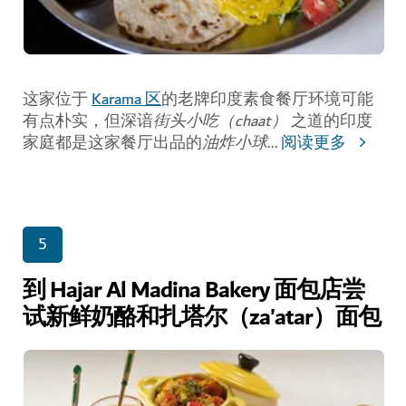
这家位于
Karama 区
的老牌印度素食餐厅环境可能
有点朴实，但深谙
街头小吃（chaat）
之道的印度
家庭都是这家餐厅出品的
油炸小球
...
阅读更多
5
到 Hajar Al Madina Bakery 面包店尝
试新鲜奶酪和扎塔尔（za'atar）面包