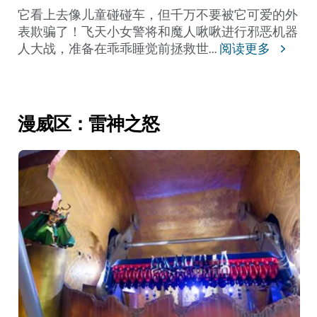
它看上去像儿童碰碰车，但千万不要被它可爱的外
表欺骗了！飞天小女警将和魔人啾啾进行邪恶机器
人大战，准备在乖乖睡觉前拯救世
...
阅读更多
漫威区：雷神之怒