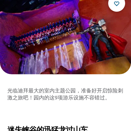
光临迪拜最大的室内主题公园，准备好开启惊险刺
激之旅吧！园内的这9项游乐设施不容错过。
迷失峡谷的迅猛龙过山车