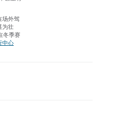
在场外驾
甚为壮
者在冬季赛
行中心