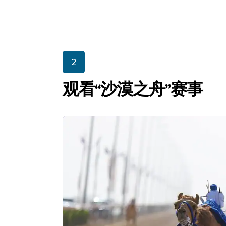
2
观看“沙漠之舟”赛事