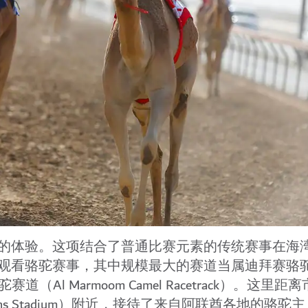
的体验。这项结合了普通比赛元素的传统赛事在海
观看骆驼赛事，其中规模最大的赛道当属迪拜赛骆
马蒙骆驼赛道（Al Marmoom Camel Racetrack）。这里
s Stadium）附近，接待了来自阿联酋各地的骆驼