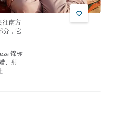
飞往南方
部分，它
za 锦标
猎、射
社