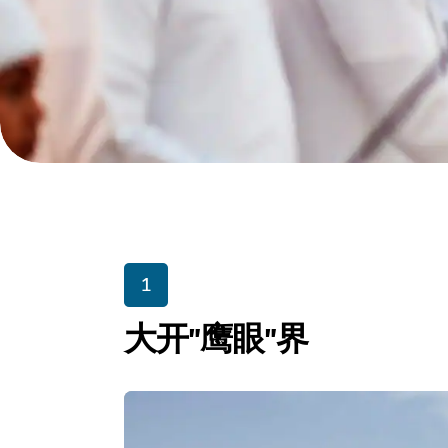
1
大开"鹰眼"界