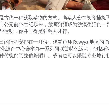
是古代一种获取猎物的方式。鹰猎人会在初冬捕捉
自公元前13世纪以来，放鹰狩猎成为沙漠生活的一
些运动，你并非得是驯鹰人才行。
程安排在一月份，观看迪拜 Ruwyya 地区的 Faz
德文化遗产中心会举办一系列阿联酋特色运动，包括狩
，一种传统的阿拉伯舞蹈）。或者也可以跟随专业旅行