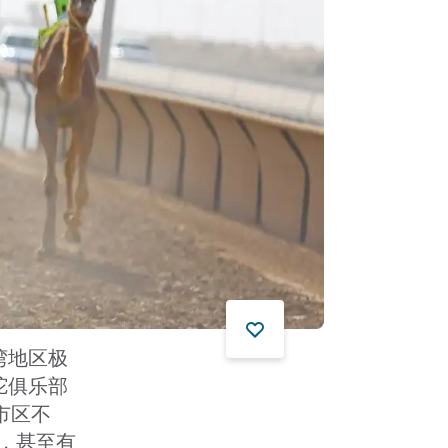
湾地区极
驼俱乐部
距离市区不
主，甚至有