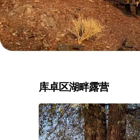
库卓区湖畔露营