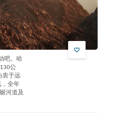
动
吧。哈
130公
热衷于远
低，全年
蜿蜒河道及