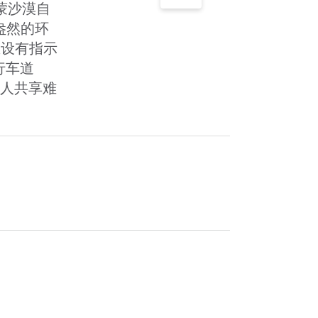
蒙沙漠自
盎然的环
区设有指示
行车道
爱人共享难