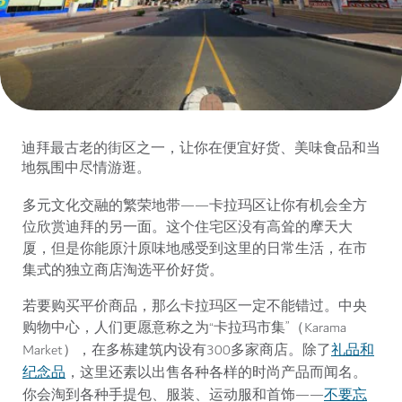
迪拜最古老的街区之一，让你在便宜好货、美味食品和当
地氛围中尽情游逛。
多元文化交融的繁荣地带——卡拉玛区让你有机会全方
位欣赏迪拜的另一面。这个住宅区没有高耸的摩天大
厦，但是你能原汁原味地感受到这里的日常生活，在市
集式的独立商店淘选平价好货。
若要购买平价商品，那么卡拉玛区一定不能错过。中央
购物中心，人们更愿意称之为“卡拉玛市集”（Karama
礼品和
Market），在多栋建筑内设有300多家商店。除了
纪念品
，这里还素以出售各种各样的时尚产品而闻名。
不要忘
你会淘到各种手提包、服装、运动服和首饰——