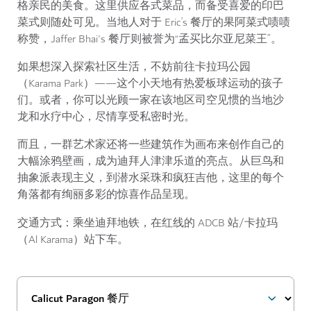
格亲民的美食。这里供应各式菜品，而备受喜爱的印巴
菜式则随处可见。当地人对于 Eric’s 餐厅的果阿菜式啧啧
称赞，Jaffer Bhai's 餐厅则被誉为“孟买比尔亚尼菜王”。
如果想深入探索社区生活，不妨前往卡拉玛公园
（Karama Park）——这个小天地有热爱板球运动的孩子
们。或者，你可以光顾一家在该地区司空见惯的当地沙
龙和水疗中心，尽情享受私密时光。
而且，一群艺术家还将一些建筑作为画布来创作自己的
大幅涂鸦壁画，成为迪拜人津津乐道的亮点。从巨鸟和
抽象派表现主义，到潜水采珠和疯狂吉他，这里的每个
角落都有绚丽多彩的惊喜作品呈现。
交通方式：
乘坐迪拜地铁，在红线的 ADCB 站/卡拉玛
（Al Karama）站下车。