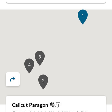
1
3
4
2
Calicut Paragon 餐厅