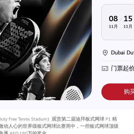
08
15
11月
11月
Dubai Dut
门票起
购
 Free Tennis Stadium）观赏第二届迪拜板式网球 P1 精
激动人心的世界级板式网球比赛周中，一些板式网球顶级
 AED 180万的奖金。